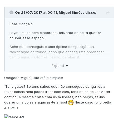
On 23/07/2017 at 00:11,
Miguel Simões
disse:
Boas Gonçalo!
Layout muito bem elaborado, felizardo do betta que for
ocupar esse espaço ;)
Acho que conseguiste uma óptima composição da
ramificação do tronco, acho que conseguiste preencher
bem o aqua, muito fixe mesmo, parabéns!
Expand
...ah, e acho que vou precisar de uma dicas tuas para
conseguir convencer a mulher a fazer mais umas compras!
:P lol
Obrigado Miguel, isto até é simples:
Cumps,
Tens gatos? Se tens sabes que não consegues obrigá-los a
fazer coisas nem podes ir ter com eles, tens de os deixar vir ter
contigo! A mesma coisa com as mulheres, não peças, fá-las
querer uma coisa e agarras-te a isso!
Neste caso foi o betta
e a lotus.