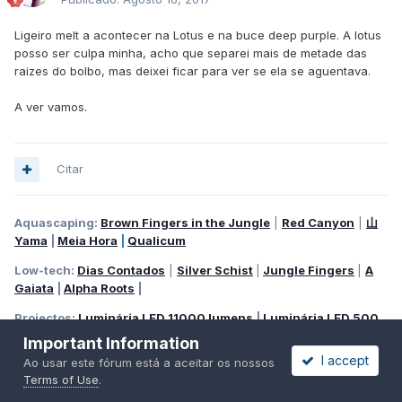
Ligeiro melt a acontecer na Lotus e na buce deep purple. A lotus
posso ser culpa minha, acho que separei mais de metade das
raizes do bolbo, mas deixei ficar para ver se ela se aguentava.
A ver vamos.
Citar
Aquascaping:
Brown Fingers in the Jungle
|
Red Canyon
|
山
Yama
|
Meia Hora
|
Qualicum
Low-tech:
Dias Contados
|
Silver Schist
|
Jungle Fingers
|
A
Gaiata
|
Alpha Roots
|
Projectos:
Luminária LED 11000 lumens
|
Luminária LED 500
lumens
|
Calha LED 11000 2017
Important Information
I accept
Ao usar este fórum está a aceitar os nossos
Terms of Use
.