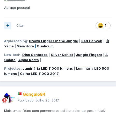
Abraço pessoal
Citar
1
Aquascaping:
Brown Fingers in the Jungle
|
Red Canyon
|
山
Yama
|
Meia Hora
|
Qualicum
Low-tech:
Dias Contados
|
Silver Schist
|
Jungle Fingers
|
A
Gaiata
|
Alpha Roots
|
Projectos:
Luminária LED 11000 lumens
|
Luminária LED 500
lumens
|
Calha LED 11000 2017
Gonçalo84
Publicado:
Julho 25, 2017
Mais umas fotos com pormenores adicionadas ao post inicial.