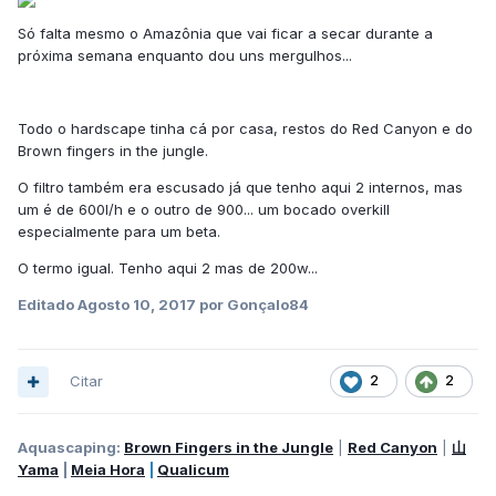
Só falta mesmo o Amazônia que vai ficar a secar durante a
próxima semana enquanto dou uns mergulhos...
Todo o hardscape tinha cá por casa, restos do Red Canyon e do
Brown fingers in the jungle.
O filtro também era escusado já que tenho aqui 2 internos, mas
um é de 600l/h e o outro de 900... um bocado overkill
especialmente para um beta.
O termo igual. Tenho aqui 2 mas de 200w...
Editado
Agosto 10, 2017
por Gonçalo84
Citar
2
2
Aquascaping:
Brown Fingers in the Jungle
|
Red Canyon
|
山
Yama
|
Meia Hora
|
Qualicum