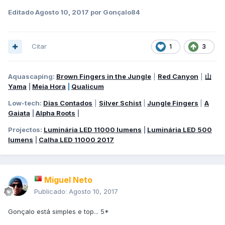
Editado
Agosto 10, 2017
por Gonçalo84
Citar
1
3
Aquascaping:
Brown Fingers in the Jungle
|
Red Canyon
|
山
Yama
|
Meia Hora
|
Qualicum
Low-tech:
Dias Contados
|
Silver Schist
|
Jungle Fingers
|
A
Gaiata
|
Alpha Roots
|
Projectos:
Luminária LED 11000 lumens
|
Luminária LED 500
lumens
|
Calha LED 11000 2017
Miguel Neto
Publicado:
Agosto 10, 2017
Gonçalo está simples e top... 5*