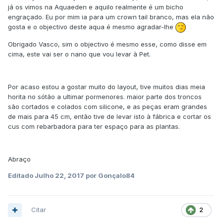
já os vimos na Aquaeden e aquilo realmente é um bicho
engraçado. Eu por mim ia para um crown tail branco, mas ela não
gosta e o objectivo deste aqua é mesmo agradar-lhe
Obrigado Vasco, sim o objectivo é mesmo esse, como disse em
cima, este vai ser o nano que vou levar à Pet.
Por acaso estou a gostar muito do layout, tive muitos dias meia
horita no sótão a ultimar pormenores. maior parte dos troncos
são cortados e colados com silicone, e as peças eram grandes
de mais para 45 cm, então tive de levar isto à fábrica e cortar os
cus com rebarbadora para ter espaço para as plantas.
Abraço
Editado
Julho 22, 2017
por Gonçalo84
Citar
2