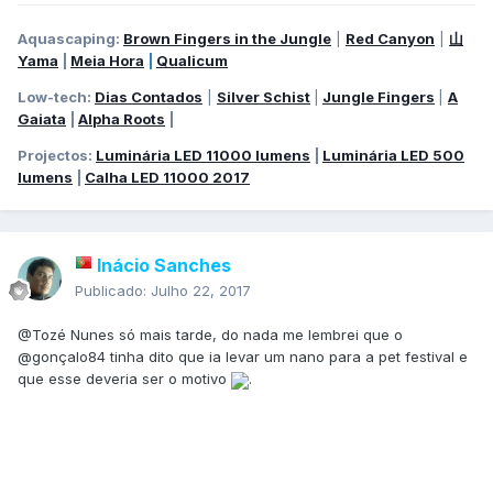
Aquascaping:
Brown Fingers in the Jungle
|
Red Canyon
|
山
Yama
|
Meia Hora
|
Qualicum
Low-tech:
Dias Contados
|
Silver Schist
|
Jungle Fingers
|
A
Gaiata
|
Alpha Roots
|
Projectos:
Luminária LED 11000 lumens
|
Luminária LED 500
lumens
|
Calha LED 11000 2017
Inácio Sanches
Publicado:
Julho 22, 2017
@Tozé Nunes só mais tarde, do nada me lembrei que o
@gonçalo84 tinha dito que ia levar um nano para a pet festival e
que esse deveria ser o motivo
.