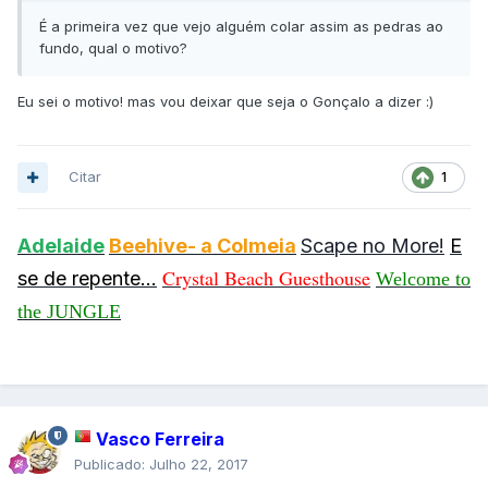
É a primeira vez que vejo alguém colar assim as pedras ao
fundo, qual o motivo?
Eu sei o motivo! mas vou deixar que seja o Gonçalo a dizer :)
Citar
1
Adelaide
Beehive- a Colmeia
Scape no More!
E
Crystal Beach
Guesthouse
se de repente...
Welcome to
the JUNGLE
Vasco Ferreira
Publicado:
Julho 22, 2017