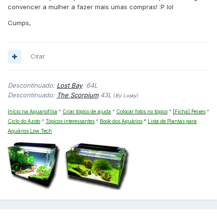
convencer a mulher a fazer mais umas compras! :P lol
Cumps,
Citar
Descontinuado:
Lost Bay
64L
Descontinuado
:
The Scorpium
43L
(
By Lusky
)
Início na Aquariofilia
*
Criar tópico de ajuda
*
Colocar fotos no tópico
*
[Ficha] Peixes
*
Ciclo do Azoto
*
Tópicos interessantes
*
Book dos Aquários
*
Lista de Plantas para
Aquários Low Tech