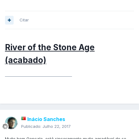
Citar
River of the Stone Age
(acabado)
____________________________________
Inácio Sanches
Publicado:
Julho 22, 2017
Muito bom Gonçalo, está sinceramente muito agradável de se