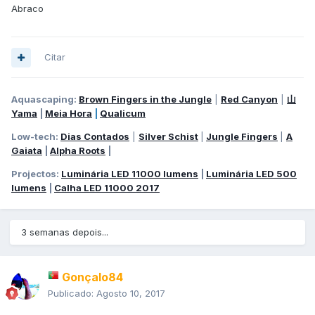
Abraco
Citar
Aquascaping:
Brown Fingers in the Jungle
|
Red Canyon
|
山
Yama
|
Meia Hora
|
Qualicum
Low-tech:
Dias Contados
|
Silver Schist
|
Jungle Fingers
|
A
Gaiata
|
Alpha Roots
|
Projectos:
Luminária LED 11000 lumens
|
Luminária LED 500
lumens
|
Calha LED 11000 2017
3 semanas depois...
Gonçalo84
Publicado:
Agosto 10, 2017