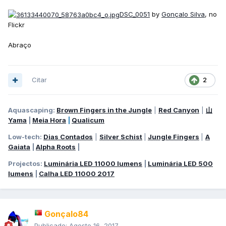
DSC_0051
by
Gonçalo Silva
, no
Flickr
Abraço
Citar
2
Aquascaping:
Brown Fingers in the Jungle
|
Red Canyon
|
山
Yama
|
Meia Hora
|
Qualicum
Low-tech:
Dias Contados
|
Silver Schist
|
Jungle Fingers
|
A
Gaiata
|
Alpha Roots
|
Projectos:
Luminária LED 11000 lumens
|
Luminária LED 500
lumens
|
Calha LED 11000 2017
Gonçalo84
Publicado:
Agosto 16, 2017