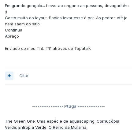
Em grande gonçalo... Levar ao engano as pessoas, devagarinho.
;)
Gosto muito do layout. Podias levar esse à pet. As pedras até ja
nem saem do sitio.
Continua
Abraço
Enviado do meu ThL_T11 através de Tapatalk
Citar
----------------- Ptuga ---------------
The Green One
;
Uma espécie de aquascaping
;
Cornucópia
Verde;
Entropia Verde
;
O Reino da Muralha