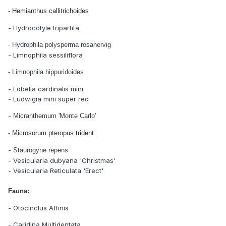
- Hemianthus callitrichoides
- Hydrocotyle tripartita
- Hydrophila polysperma rosanervig
- Limnophila sessiliflora
- Limnophila hippuridoides
- Lobelia cardinalis mini
- Ludwigia mini super red
-
Micranthemum 'Monte Carlo'
- M
icrosorum pteropus trident
-
Staurogyne repens
- Vesicularia dubyana 'Christmas'
- Vesicularia Reticulata 'Erect'
Fauna:
- Otocinclus Affinis
- Caridina Multidentata