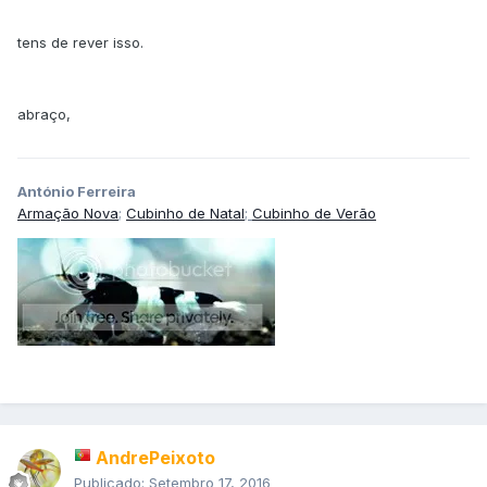
tens de rever isso.
abraço,
António Ferreira
A
rmação Nova
;
Cubinho de Natal
;
Cubinho de Verão
AndrePeixoto
Publicado:
Setembro 17, 2016