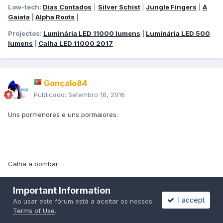
Low-tech:
Dias Contados
|
Silver Schist
|
Jungle Fingers
|
A
Gaiata
|
Alpha Roots
|
Projectos:
Luminária LED 11000 lumens
|
Luminária LED 500
lumens
|
Calha LED 11000 2017
Gonçalo84
Publicado:
Setembro 18, 2016
Uns pormenores e uns pormaiores:
Calha a bombar:
Important Information
I accept
Ao usar este fórum está a aceitar os nossos
Terms of Use
.