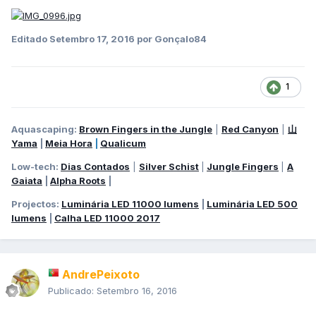
Editado
Setembro 17, 2016
por Gonçalo84
1
Aquascaping:
Brown Fingers in the Jungle
|
Red Canyon
|
山
Yama
|
Meia Hora
|
Qualicum
Low-tech:
Dias Contados
|
Silver Schist
|
Jungle Fingers
|
A
Gaiata
|
Alpha Roots
|
Projectos:
Luminária LED 11000 lumens
|
Luminária LED 500
lumens
|
Calha LED 11000 2017
AndrePeixoto
Publicado:
Setembro 16, 2016