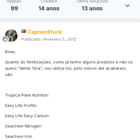
Replies
Created
Última Resposta
99
14 anos
13 anos
CaptainStuck
Publicado:
Fevereiro 5, 2012
Boas,
Quanto ás fertilizações, como já tenho alguns produtos e não os
quero "deitar fora", vou utiliza-los, pelo menos até acabarem,
são:
Tropica Plant Nutrition
Easy Life Profito
Easy Life Easy Carbon
Seachem Nitrogen
Seachem Iron