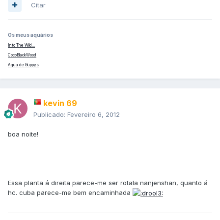
Citar
Os meus aquários
Into The Wild...
CocoBlackWood
Aqua de Guppys
kevin 69
Publicado:
Fevereiro 6, 2012
boa noite!
Essa planta á direita parece-me ser rotala nanjenshan, quanto á
hc. cuba parece-me bem encaminhada