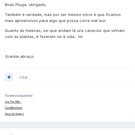
Boas Ptuga, obrigado,
Também é verdade, mas por ser mesmo início é que ficamos
mais apreensivos para algo que possa corre mal lool
Quanto às helenas, sei que andam lá uns caracóis que vinham
com as plantas, é fazerem-se à vida... lol
Grande abraço
Citar
Os meus aquários
Into The Wild...
CocoBlackWood
Aqua de Guppys