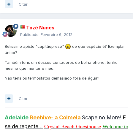
Citar
Tozé Nunes
Publicado:
Fevereiro 6, 2012
Belíssimo apisto "capitãopreso"
de que espécie é? Exemplar
único?
Também tens um desses contadores de bolha ehehe, tenho
mesmo que montar o meu.
Não tens os termostatos demasiado fora de água?
Citar
Adelaide
Beehive- a Colmeia
Scape no More!
E
Crystal Beach
Guesthouse
se de repente...
Welcome to