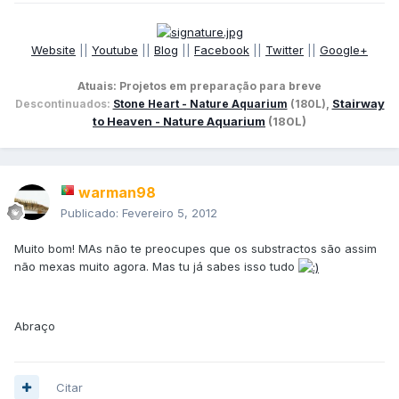
Website
||
Youtube
||
Blog
||
Facebook
||
Twitter
||
Google+
Atuais: Projetos em preparação para breve
Stairway
Descontinuados:
Stone Heart - Nature Aquarium
(180L),
to Heaven - Nature Aquarium
(180L)
warman98
Publicado:
Fevereiro 5, 2012
Muito bom! MAs não te preocupes que os substractos são assim
não mexas muito agora. Mas tu já sabes isso tudo
Abraço
Citar