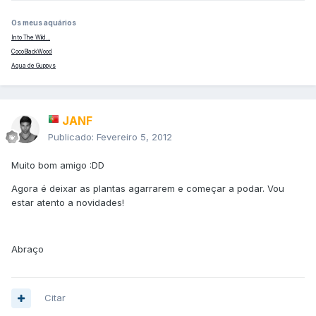
Os meus aquários
Into The Wild...
CocoBlackWood
Aqua de Guppys
JANF
Publicado:
Fevereiro 5, 2012
Muito bom amigo :DD
Agora é deixar as plantas agarrarem e começar a podar. Vou
estar atento a novidades!
Abraço
Citar