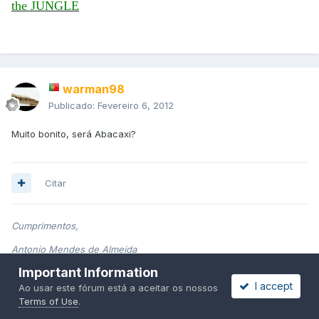
the JUNGLE
warman98
Publicado:
Fevereiro 6, 2012
Muito bonito, será Abacaxi?
Citar
Cumprimentos,
Antonio Mendes de Almeida
Important Information
I accept
Ao usar este fórum está a aceitar os nossos
MonsterFish -->
Slim Shady
<-- Exotic Fish
Terms of Use
.