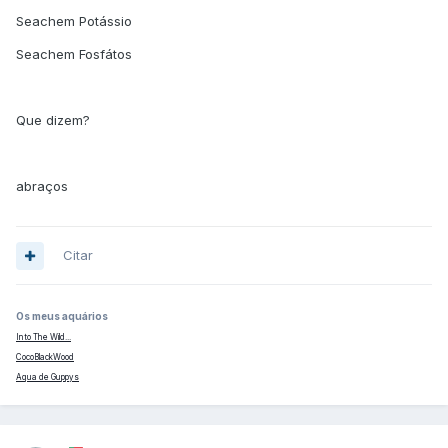
Seachem Potássio
Seachem Fosfátos
Que dizem?
abraços
Citar
Os meus aquários
Into The Wild...
CocoBlackWood
Aqua de Guppys