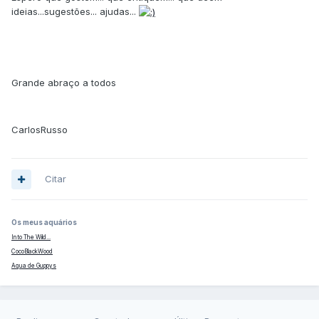
ideias...sugestões... ajudas...
Grande abraço a todos
CarlosRusso
Citar
Os meus aquários
Into The Wild...
CocoBlackWood
Aqua de Guppys