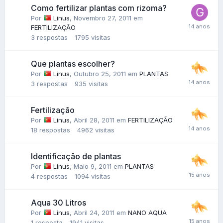
Como fertilizar plantas com rizoma?
Por
Linus
,
Novembro 27, 2011
em
FERTILIZAÇÃO
3
respostas
1795
visitas
Que plantas escolher?
Por
Linus
,
Outubro 25, 2011
em
PLANTAS
3
respostas
935
visitas
Fertilização
Por
Linus
,
Abril 28, 2011
em
FERTILIZAÇÃO
18
respostas
4962
visitas
Identificação de plantas
Por
Linus
,
Maio 9, 2011
em
PLANTAS
4
respostas
1094
visitas
Aqua 30 Litros
Por
Linus
,
Abril 24, 2011
em
NANO AQUA
1
resposta
1941
visitas