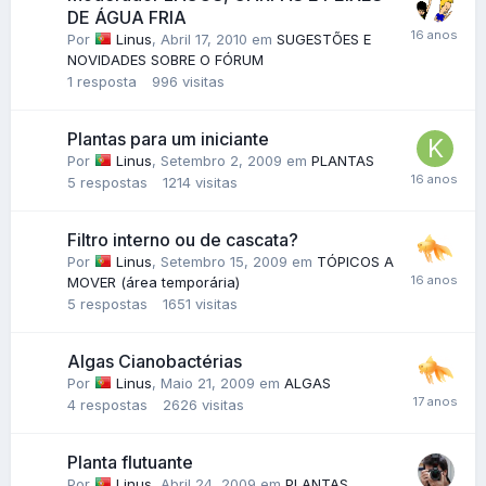
DE ÁGUA FRIA
Por
Linus
,
Abril 17, 2010
em
SUGESTÕES E
NOVIDADES SOBRE O FÓRUM
1
resposta
996
visitas
Plantas para um iniciante
Por
Linus
,
Setembro 2, 2009
em
PLANTAS
5
respostas
1214
visitas
Filtro interno ou de cascata?
Por
Linus
,
Setembro 15, 2009
em
TÓPICOS A
MOVER (área temporária)
5
respostas
1651
visitas
Algas Cianobactérias
Por
Linus
,
Maio 21, 2009
em
ALGAS
4
respostas
2626
visitas
Planta flutuante
Por
Linus
,
Abril 24, 2009
em
PLANTAS