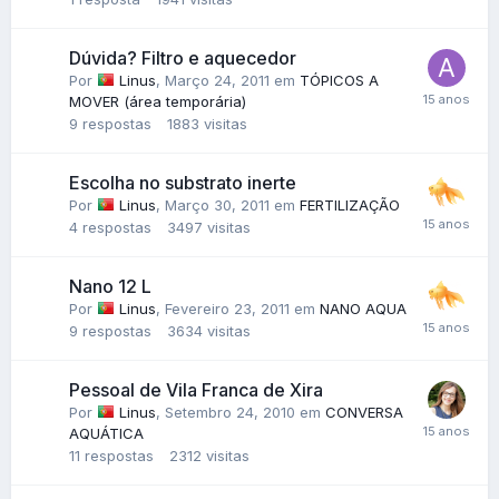
Dúvida? Filtro e aquecedor
Por
Linus
,
Março 24, 2011
em
TÓPICOS A
MOVER (área temporária)
9
respostas
1883
visitas
Escolha no substrato inerte
Por
Linus
,
Março 30, 2011
em
FERTILIZAÇÃO
4
respostas
3497
visitas
Nano 12 L
Por
Linus
,
Fevereiro 23, 2011
em
NANO AQUA
9
respostas
3634
visitas
Pessoal de Vila Franca de Xira
Por
Linus
,
Setembro 24, 2010
em
CONVERSA
AQUÁTICA
11
respostas
2312
visitas