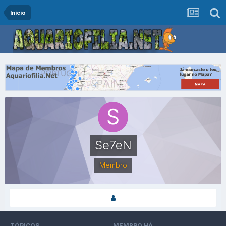
Início
Se7eN
Membro
TÓPICOS
MEMBRO HÁ