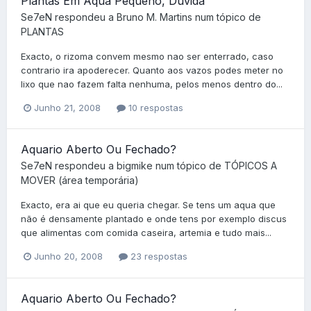
Plantas Em Aqua Pequeno, Duvida
Se7eN
respondeu a
Bruno M. Martins
num tópico de
PLANTAS
Exacto, o rizoma convem mesmo nao ser enterrado, caso
contrario ira apoderecer. Quanto aos vazos podes meter no
lixo que nao fazem falta nenhuma, pelos menos dentro do...
Junho 21, 2008
10 respostas
Aquario Aberto Ou Fechado?
Se7eN
respondeu a
bigmike
num tópico de
TÓPICOS A
MOVER (área temporária)
Exacto, era ai que eu queria chegar. Se tens um aqua que
não é densamente plantado e onde tens por exemplo discus
que alimentas com comida caseira, artemia e tudo mais...
Junho 20, 2008
23 respostas
Aquario Aberto Ou Fechado?