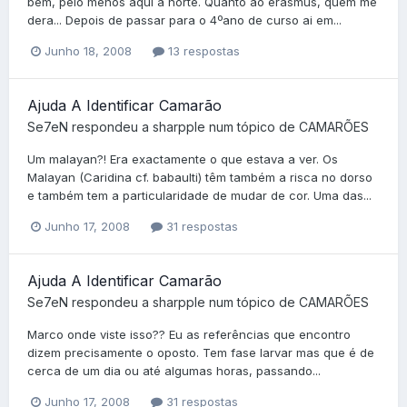
bem, pelo menos aqui a norte. Quanto ao erasmus, quem me
dera... Depois de passar para o 4ºano de curso ai em...
Junho 18, 2008
13 respostas
Ajuda A Identificar Camarão
Se7eN
respondeu a
sharpple
num tópico de
CAMARÕES
Um malayan?! Era exactamente o que estava a ver. Os
Malayan (Caridina cf. babaulti) têm também a risca no dorso
e também tem a particularidade de mudar de cor. Uma das...
Junho 17, 2008
31 respostas
Ajuda A Identificar Camarão
Se7eN
respondeu a
sharpple
num tópico de
CAMARÕES
Marco onde viste isso?? Eu as referências que encontro
dizem precisamente o oposto. Tem fase larvar mas que é de
cerca de um dia ou até algumas horas, passando...
Junho 17, 2008
31 respostas