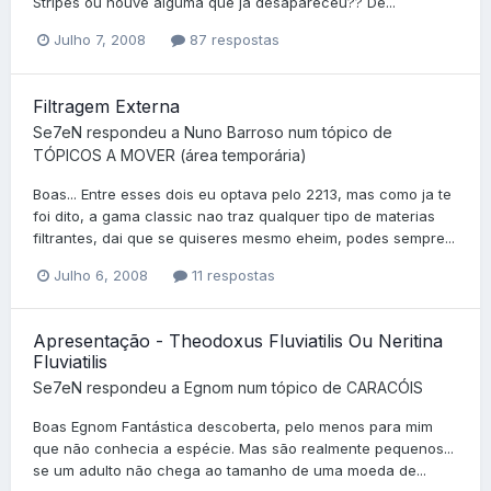
Stripes ou houve alguma que já desapareceu?? De...
Julho 7, 2008
87 respostas
Filtragem Externa
Se7eN
respondeu a
Nuno Barroso
num tópico de
TÓPICOS A MOVER (área temporária)
Boas... Entre esses dois eu optava pelo 2213, mas como ja te
foi dito, a gama classic nao traz qualquer tipo de materias
filtrantes, dai que se quiseres mesmo eheim, podes sempre...
Julho 6, 2008
11 respostas
Apresentação - Theodoxus Fluviatilis Ou Neritina
Fluviatilis
Se7eN
respondeu a
Egnom
num tópico de
CARACÓIS
Boas Egnom Fantástica descoberta, pelo menos para mim
que não conhecia a espécie. Mas são realmente pequenos...
se um adulto não chega ao tamanho de uma moeda de...