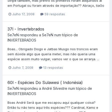
Stripe também, mas prefiro os primeiros Foram adquiridos ai
em Portugal ou foram através de importação?? Abraço, tiaGo
Julho 17, 2008
59 respostas
37l - Invertebrados
Se7eN
respondeu a
Se7eN
num tópico de
INVERTEBRADOS
Boas... Obrigado Diogo e Jatbas Musgo nos troncos eram
sem dúvida algo que queria meter, mas não queria uma
espécie assim muito vulgar, vamos ver o que se arranja. ...
Julho 7, 2008
13 respostas
60l - Espécies Do Sulawesi ( Indonésia)
Se7eN
respondeu a
André Silvestre
num tópico de
INVERTEBRADOS
Boas André Será que me escapou aqui qualquer coisa?
Então tu não tens aqui três espécies??? Cardinal, Kamo e