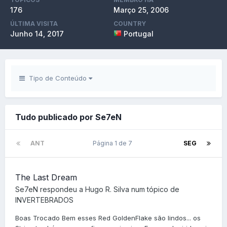
176
Março 25, 2006
ÚLTIMA VISITA
COUNTRY
Junho 14, 2017
Portugal
Tipo de Conteúdo
Tudo publicado por Se7eN
ANT
Página 1 de 7
SEG
The Last Dream
Se7eN
respondeu a
Hugo R. Silva
num tópico de
INVERTEBRADOS
Boas Trocado Bem esses Red GoldenFlake são lindos... os