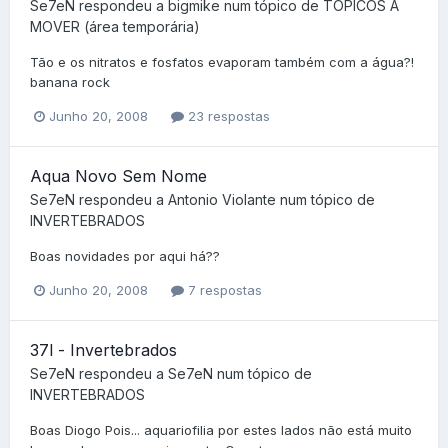
Se7eN
respondeu a
bigmike
num tópico de
TÓPICOS A
MOVER (área temporária)
Tão e os nitratos e fosfatos evaporam também com a água?!
banana rock
Junho 20, 2008
23 respostas
Aqua Novo Sem Nome
Se7eN
respondeu a
Antonio Violante
num tópico de
INVERTEBRADOS
Boas novidades por aqui há??
Junho 20, 2008
7 respostas
37l - Invertebrados
Se7eN
respondeu a
Se7eN
num tópico de
INVERTEBRADOS
Boas Diogo Pois... aquariofilia por estes lados não está muito