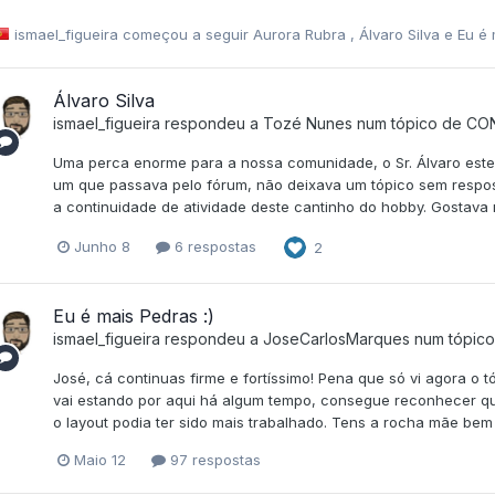
ismael_figueira
começou a seguir
Aurora Rubra
,
Álvaro Silva
e
Eu é 
Álvaro Silva
ismael_figueira
respondeu a
Tozé Nunes
num tópico de
CO
Uma perca enorme para a nossa comunidade, o Sr. Álvaro est
um que passava pelo fórum, não deixava um tópico sem respo
a continuidade de atividade deste cantinho do hobby. Gostava m
Junho 8
6 respostas
2
Eu é mais Pedras :)
ismael_figueira
respondeu a
JoseCarlosMarques
num tópic
José, cá continuas firme e fortíssimo! Pena que só vi agora o 
vai estando por aqui há algum tempo, consegue reconhecer que 
o layout podia ter sido mais trabalhado. Tens a rocha mãe bem
Maio 12
97 respostas