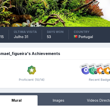
ÚLTIMA VISITA
DAYS WON
COUNTRY
15
Julho 31
53
Portugal
smael_figueira's Achievements
Rare
Rare
Rare
Rare
Proficient (10/14)
Recent Badg
Mural
Images
Videos Direct