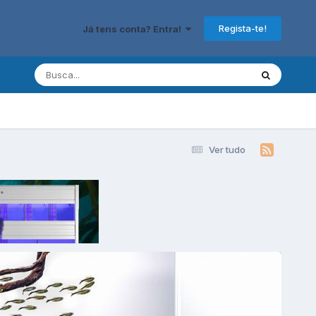
Regista-te!
Já tens conta? Entra!
Ver tudo