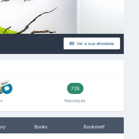
Ver a sua atividade
Rare
738
es
Reputação
ory
Books
Bookshelf