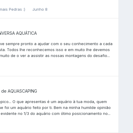
mais Pedras :)
Junho 8
NVERSA AQUÁTICA
eve sempre pronto a ajudar com o seu conhecimento a cada
sta. Todos lhe reconhecemos isso e em muito lhe devemos
uito de o ver a assistir as nossas montagens do desafio...
o de
AQUASCAPING
tópico... O que apresentas é um aquário à tua moda, quem
foi um aquário feito por ti. Bem na minha humilde opinião
 evidente no 1/3 do aquário com ótimo posicionamento no...