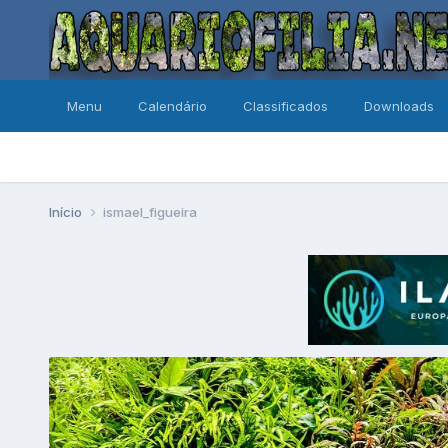
Menu
Calendário
Classificados
Downloads
Início
ismael_figueira