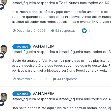
ismael_figueira
respondeu a
Tozé Nunes
num tópico de
AQ
Infelizmente não foi só o lily pipe como também uma parte do
se corre quando se abraça estas iniciativas. Ainda assim numa 
assíduo utilizador das redes sociais, mas o evento ENA já vem
Dezembro 9, 2025
52 respostas
1
VANAHEIM
[desafio]
ismael_figueira
respondeu a
ismael_figueira
num tópico de
A
Gosto da analogia, Van Halen faz parte das minhas playlists, o
estou indeciso... Creio que todos sabem do quanto gosto das Ra
por isso para primeira hipótese será uns Poecilocharax weitzman
Novembro 29, 2025
44 respostas
VANAHEIM
[desafio]
ismael_figueira
respondeu a
ismael_figueira
num tópico de
A
Boa noite a todos! Por aqui tudo rola na comum normalidade, 