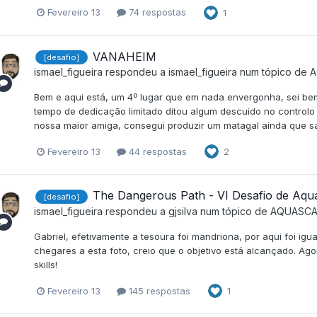
Fevereiro 13
74 respostas
1
VANAHEIM
[desafio]
ismael_figueira
respondeu a
ismael_figueira
num tópico de
A
Bem e aqui está, um 4º lugar que em nada envergonha, sei bem
tempo de dedicação limitado ditou algum descuido no controlo 
nossa maior amiga, consegui produzir um matagal ainda que sa
Fevereiro 13
44 respostas
2
The Dangerous Path - VI Desafio de Aquas
[desafio]
ismael_figueira
respondeu a
gjsilva
num tópico de
AQUASCA
Gabriel, efetivamente a tesoura foi mandriona, por aqui foi ig
chegares a esta foto, creio que o objetivo está alcançado. Ag
skills!
Fevereiro 13
145 respostas
1