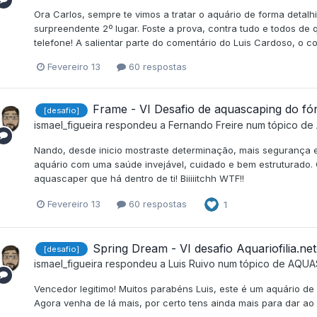
Ora Carlos, sempre te vimos a tratar o aquário de forma detalhi
surpreendente 2º lugar. Foste a prova, contra tudo e todos d
telefone! A salientar parte do comentário do Luis Cardoso, o c
Fevereiro 13
60 respostas
Frame - VI Desafio de aquascaping do fór
[desafio]
ismael_figueira
respondeu a
Fernando Freire
num tópico de
Nando, desde inicio mostraste determinação, mais segurança e
aquário com uma saúde invejável, cuidado e bem estruturado. Q
aquascaper que há dentro de ti! Biiiiitchh WTF!!
Fevereiro 13
60 respostas
1
Spring Dream - VI desafio Aquariofilia.net
[desafio]
ismael_figueira
respondeu a
Luis Ruivo
num tópico de
AQUA
Vencedor legitimo! Muitos parabéns Luis, este é um aquário de
Agora venha de lá mais, por certo tens ainda mais para dar ao 