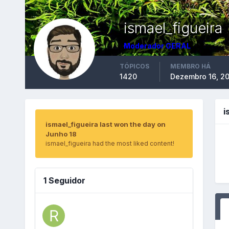
ismael_figueira
Moderador GERAL
TÓPICOS
MEMBRO HÁ
1420
Dezembro 16, 20
i
ismael_figueira last won the day on
Junho 18
ismael_figueira had the most liked content!
1 Seguidor