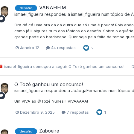
VANAHEIM
[desafio]
ismael_figueira
respondeu a
ismael_figueira
num tópico de
A
Ora dá cá uma ora dá cá outra que só uma é pouco! Pois ando 
como já li algures num dos tópicos do desafio. Sobre o aquári
grande parte do hardscape. Quer seja pela falta de tempo quer
Janeiro 12
44 respostas
2
ismael_figueira
começou a seguir
O Tozé ganhou um concurso!
D
O Tozé ganhou um concurso!
ismael_figueira
respondeu a
JoãogaFernandes
num tópico 
Um VIVA ao @Tozé Nunes!!! VIVAAAAA!
Dezembro 9, 2025
7 respostas
1
Zaboeira
[desafio]