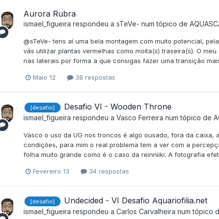
Aurora Rubra
ismael_figueira
respondeu a
sTeVe-
num tópico de
AQUASC
@sTeVe- tens aí uma bela montagem com muito potencial, pela
vás utilizar plantas vermelhas como moita(s) traseira(s). O meu
nas laterais por forma a que consigas fazer uma transição mais
Maio 12
38 respostas
Desafio VI - Wooden Throne
[desafio]
ismael_figueira
respondeu a
Vasco Ferreira
num tópico de
A
Vasco o uso da UG nos troncos é algo ousado, fora da caixa, 
condições, para mim o real problema tem a ver com a percepç
folha muito grande como é o caso da reinniiki. A fotografia efet
Fevereiro 13
34 respostas
Undecided - VI Desafio Aquariofilia.net
[desafio]
ismael_figueira
respondeu a
Carlos Carvalheira
num tópico 