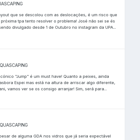
UASCAPING
 layout que se descolou com as deslocações, é um risco que
próxima tpa tento resolver o problema! José não sei se és
 sendo divulgado desde 1 de Outubro no instagram da UPA...
QUASCAPING
 icónico "Jump" é um must have! Quanto a peixes, ainda
sbora Espei mas está na altura de arriscar algo diferente,
i, vamos ver se os consigo arranjar! Sim, será para...
QUASCAPING
apesar de alguma GDA nos vidros que já seria expectável