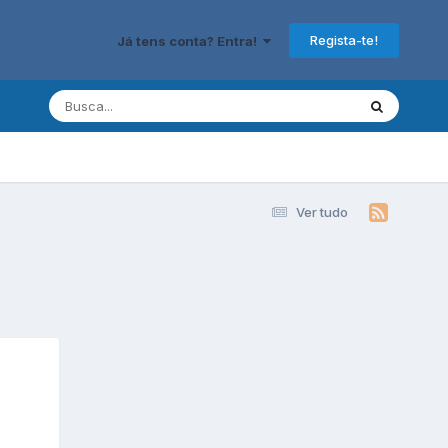
Regista-te!
Já tens conta? Entra!
Ver tudo