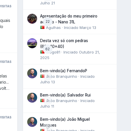
Julho 21
VISITAS
Apresentação do meu primeiro
22
aquário - Nano 31L
Agulhas
· Iniciado
Março 13
Desta vez só com pedras
(60x40x40)
62
Diogo81
· Iniciado
Outubro 21,
2025
VISITAS
Bem-vindo(a) FernandoP
João Branquinho
0
· Iniciado
Julho 13
io...
Bem-vindo(a) Salvador Rui
João Branquinho
0
· Iniciado
Julho 11
VISITAS
Bem-vindo(a) João Miguel
Marques
0
João Branquinho
· Iniciado