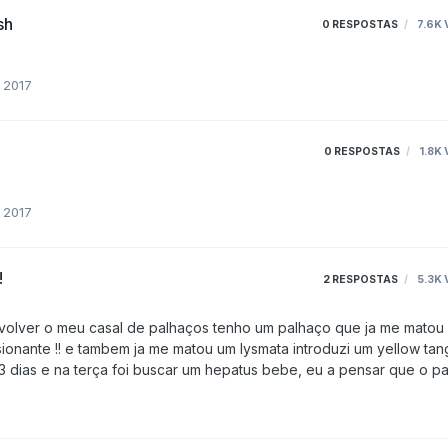
sh
0
RESPOSTAS
7.6K
 2017
0
RESPOSTAS
1.8K
 2017
!
2
RESPOSTAS
5.3K
oduzi um yellow tang
 que o palhaço
que é maior que ele, mas nao ssim que o hepatus entrou no aqua co
6
 la vou eu afelito a tirar o palhaço do aqua e deixa lo na sump !! ag
u espero ate o hepatus crescer …