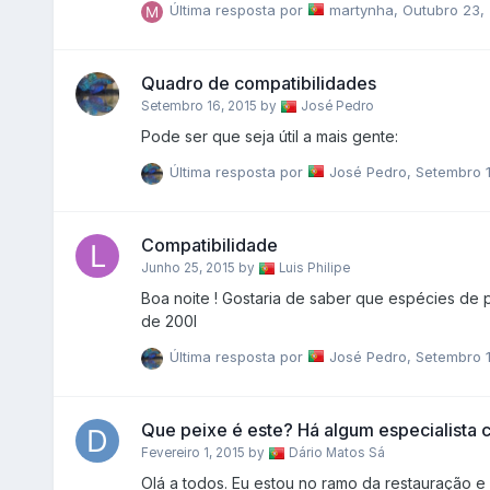
Última resposta por
martynha
,
Outubro 23,
espécies, estas lâminas projectam-se para fora qu
Quadro de compatibilidades
Setembro 16, 2015
by
José Pedro
Pode ser que seja útil a mais gente:
Última resposta por
José Pedro
,
Setembro 1
Compatibilidade
Junho 25, 2015
by
Luis Philipe
Boa noite ! Gostaria de saber que espécies de peixes 
de 200l
Última resposta por
José Pedro
,
Setembro 1
Que peixe é este? Há algum especialista 
Fevereiro 1, 2015
by
Dário Matos Sá
Olá a todos. Eu estou no ramo da restauração e