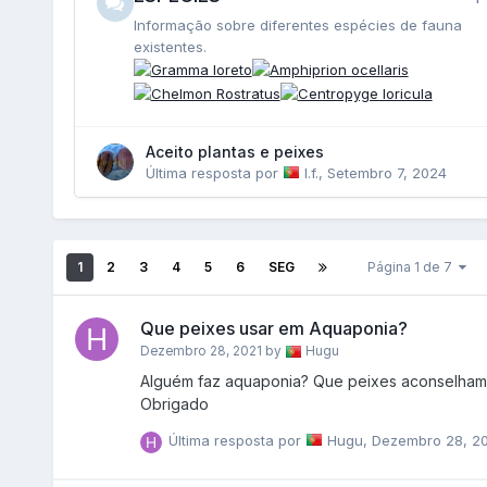
Informação sobre diferentes espécies de fauna
existentes.
Aceito plantas e peixes
Última resposta por
l.f.
,
Setembro 7, 2024
1
2
3
4
5
6
SEG
Página 1 de 7
Que peixes usar em Aquaponia?
Dezembro 28, 2021
by
Hugu
Alguém faz aquaponia? Que peixes aconselham, para um pequeno deposito de 250L com 55cm de altura da água?
Obrigado
Última resposta por
Hugu
,
Dezembro 28, 2