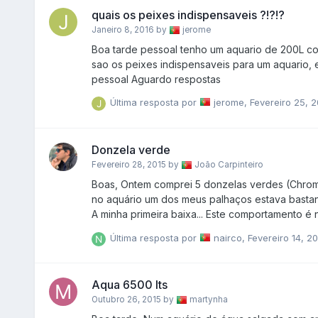
quais os peixes indispensaveis ?!?!?
Janeiro 8, 2016
by
jerome
Boa tarde pessoal tenho um aquario de 200L com o ciclo quas a terminar gostaria de saber pelos mais experientes quais
sao os peixes indispensaveis para um aquario, e quais 
pessoal Aguardo respostas
Última resposta por
jerome
,
Fevereiro 25, 2
Donzela verde
Fevereiro 28, 2015
by
João Carpinteiro
Boas, Ontem comprei 5 donzelas verdes (Chromis viridis). Tenho 2 palhaços e 1 hepatus. Quando coloquei as donzelas
no aquário um dos meus palhaços estava bastante 
A minha primeira baixa... Este comportamento é normal? É necessário colocar alguma rede no aquário para isto não voltar
a acontecer? Obrigada
Última resposta por
nairco
,
Fevereiro 14, 2
Aqua 6500 lts
Outubro 26, 2015
by
martynha