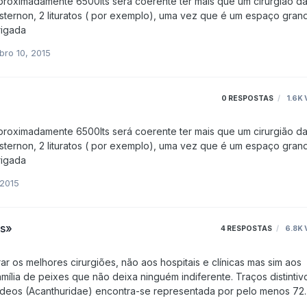
a um de cada? ou não? Obrigada
ro 10, 2015
0
RESPOSTAS
1.6K
a um de cada? ou não? Obrigada
 2015
es»
4
RESPOSTAS
6.8K
 peixes que não deixa ninguém indiferente. Traços distintivos
 (ou bisturis) que possuem na base da barbatana caudal. Em algum