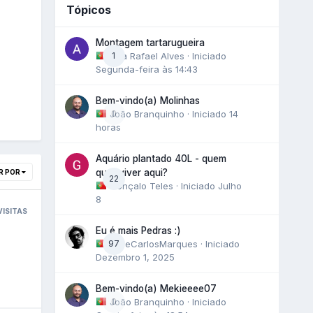
Tópicos
Montagem tartarugueira
Ana Rafael Alves
1
· Iniciado
Segunda-feira às 14:43
Bem-vindo(a) Molinhas
João Branquinho
0
· Iniciado
14
horas
Aquário plantado 40L - quem
quer viver aqui?
R POR
22
Gonçalo Teles
· Iniciado
Julho
8
VISITAS
Eu é mais Pedras :)
97
JoseCarlosMarques
· Iniciado
Dezembro 1, 2025
Bem-vindo(a) Mekieeee07
João Branquinho
0
· Iniciado