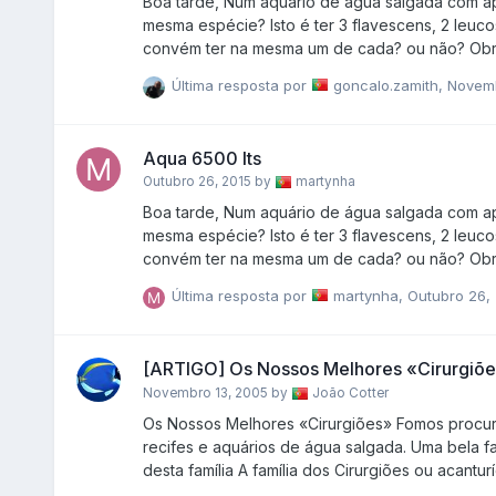
Boa tarde, Num aquário de água salgada com aproximadamente 6500lts será coerente ter mais que um cirurgião da
mesma espécie? Isto é ter 3 flavescens, 2 leucosternon, 2 lituratos ( por exemplo), uma vez que é um espaço grande
convém ter na mesm
Última resposta por
goncalo.zamith
,
Novemb
Aqua 6500 lts
Outubro 26, 2015
by
martynha
Boa tarde, Num aquário de água salgada com aproximadamente 6500lts será coerente ter mais que um cirurgião da
mesma espécie? Isto é ter 3 flavescens, 2 leucosternon, 2 lituratos ( por exemplo), uma vez que é um espaço grande
convém ter na mesm
Última resposta por
martynha
,
Outubro 26,
[ARTIGO] Os Nossos Melhores «Cirurgiõ
Novembro 13, 2005
by
João Cotter
Os Nossos Melhores «Cirurgiões» Fomos procurar os melhores cirurgiões, não aos hospitais e clínicas mas sim aos
recifes e aquários de água salgada. Uma bela família de
desta família A família dos Cirurgiões ou acanturídeos (Acanthuridae) encontra-se representada por pelo menos 72
espécies facilmente reconhecidas pelas lâminas