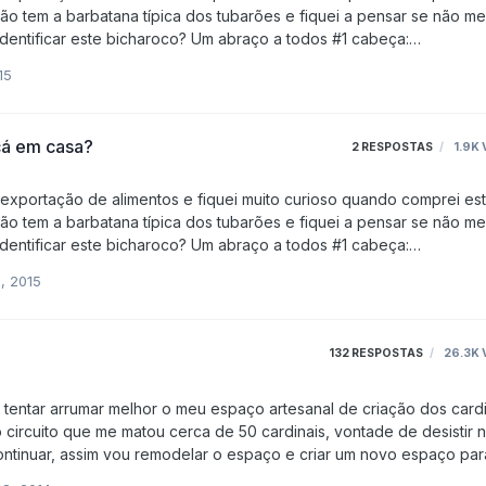
ão tem a barbatana típica dos tubarões e fiquei a pensar se não me
0026874/ #3
15
1870019405/
cá em casa?
2
RESPOSTAS
1.9K
 exportação de alimentos e fiquei muito curioso quando comprei es
ão tem a barbatana típica dos tubarões e fiquei a pensar se não me
0026874/ #3
1, 2015
1870019405/
132
RESPOSTAS
26.3K
circuito que me matou cerca de 50 cardinais, vontade de desistir 
continuar, assim vou remodelar o espaço e criar um novo espaço par
lado do actual mas vai funcionar separado (pelo menos para já). Este é