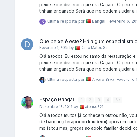
peixe e me disseram que era Cação... O peixe n
tinham enganado Será que me podem ajudar a identificar este bicharoco? Um abraço a todos #1 cabeça:
https://www.pinterest.com/pin/158400111870026884/ #2 Geral: https://www.pinterest.com/pin/15840011187
Última resposta por
Bangai
,
Fevereiro 6, 20
carne: https://www.pinterest.com/pin/15840011
Que peixe é este? Há algum especialista 
Fevereiro 1, 2015
by
Dário Matos Sá
Olá a todos. Eu estou no ramo da restauração e
peixe e me disseram que era Cação... O peixe n
tinham enganado Será que me podem ajudar a identificar este bicharoco? Um abraço a todos #1 cabeça:
https://www.pinterest.com/pin/158400111870026884/ #2 Geral: https://www.pinterest.com/pin/15840011187
Última resposta por
Alvaro Silva
,
Fevereiro 
carne: https://www.pinterest.com/pin/15840011
Espaço Bangai
1
2
3
4
6
Dezembro 13, 2013
by
afonso321
Olá a todos muitos já conhecem outros não, vou tentar arrumar melhor o meu espaço artesanal de criação dos cardinais
de bangai (pterapogon kauderni) após um curto 
me faltou mas, graças ao apoio familiar decidi 
maternidade e cresce , este novo sistema fica ao 