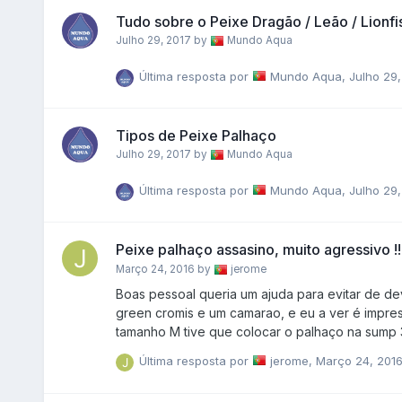
Tudo sobre o Peixe Dragão / Leão / Lionfi
Julho 29, 2017
by
Mundo Aqua
Última resposta por
Mundo Aqua
,
Julho 29,
Tipos de Peixe Palhaço
Julho 29, 2017
by
Mundo Aqua
Última resposta por
Mundo Aqua
,
Julho 29,
Peixe palhaço assasino, muito agressivo !!
Março 24, 2016
by
jerome
Boas pessoal queria um ajuda para evitar de devolver o meu casal de palhaços tenho um palhaço que ja me matou dois
green cromis e um camarao, e eu a ver é impresionante !! e tambem ja me matou um lysmata intr
tamanho M tive que colocar o palhaço na sump 3 dias e na terça foi buscar um hepatus bebe, eu a pensar
ja estava mais calmo por ja ter o yellow tang 
Última resposta por
jerome
,
Março 24, 201
a presseguiçao !! tentou morde lo varias vezes e
que faço ? devolvo a loja e vou buscar outro o