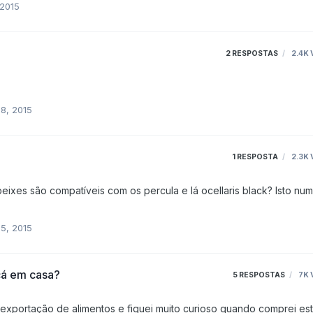
 2015
ando necessário (no caso de disputas territoriais e para defesa) como
se de facas de ponta e mola se tratassem; enquanto noutras espécies, as ditas lâminas são fixas…
2
RESPOSTAS
2.4K
8, 2015
1
RESPOSTA
2.3K
são compatíveis com os percula e lá ocellaris black? Isto num aqua
5, 2015
cá em casa?
5
RESPOSTAS
7K
 exportação de alimentos e fiquei muito curioso quando comprei es