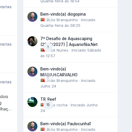
Quarta-feira às 18:54
VISITAS
Bem-vindo(a) diogopina
João Branquinho
0
· Iniciado
Quarta-feira às 08:25
7º Desafio de Aquascaping
(2026/2027) | Aquariofilia.Net
VISITAS
1
Tozé Nunes
· Iniciado
Sábado
às 12:57
Bem-vindo(a)
MARIA.H.CARVALHO
0
João Branquinho
· Iniciado
VISITAS
Julho 24
TR_Reef
15
tiago rocha
· Iniciado
Junho
24
meçou
ora o
Bem-vindo(a) Paulocunha1
João Branquinho
0
· Iniciado