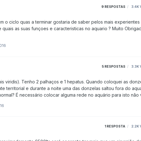
9
RESPOSTAS
3.4K
as suas funçoes e caracteristicas no aquario ? Muito Obrigado
016
5
RESPOSTAS
3.3K
territorial e durante a noite uma das donzelas saltou fora do aquar
016
1
RESPOSTA
2.2K