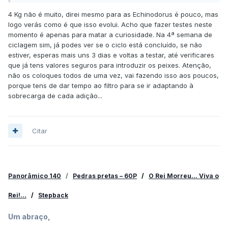
algo absolutamente necessário, mas ajuda a reforçar as
4 Kg não é muito, direi mesmo para as Echinodorus é pouco, mas
defesas!
logo verás como é que isso evolui. Acho que fazer testes neste
momento é apenas para matar a curiosidade. Na 4ª semana de
ciclagem sim, já podes ver se o ciclo está concluído, se não
estiver, esperas mais uns 3 dias e voltas a testar, até verificares
que já tens valores seguros para introduzir os peixes. Atenção,
não os coloques todos de uma vez, vai fazendo isso aos poucos,
porque tens de dar tempo ao filtro para se ir adaptando à
sobrecarga de cada adição...
Citar
Panorâmico 140
/
Pedras pretas – 60P
/
O Rei Morreu... Viva o
Rei!...
/
Stepback
Um abraço,