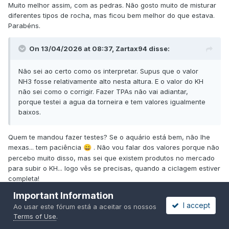
Muito melhor assim, com as pedras. Não gosto muito de misturar
diferentes tipos de rocha, mas ficou bem melhor do que estava.
Parabéns.
On 13/04/2026 at 08:37,
Zartax94
disse:
Não sei ao certo como os interpretar. Supus que o valor
NH3 fosse relativamente alto nesta altura. E o valor do KH
não sei como o corrigir. Fazer TPAs não vai adiantar,
porque testei a agua da torneira e tem valores igualmente
baixos.
Quem te mandou fazer testes? Se o aquário está bem, não lhe
mexas... tem paciência
. Não vou falar dos valores porque não
😄
percebo muito disso, mas sei que existem produtos no mercado
para subir o KH... logo vês se precisas, quando a ciclagem estiver
completa!
Important Information
I accept
Ao usar este fórum está a aceitar os nossos
Citar
Terms of Use
.