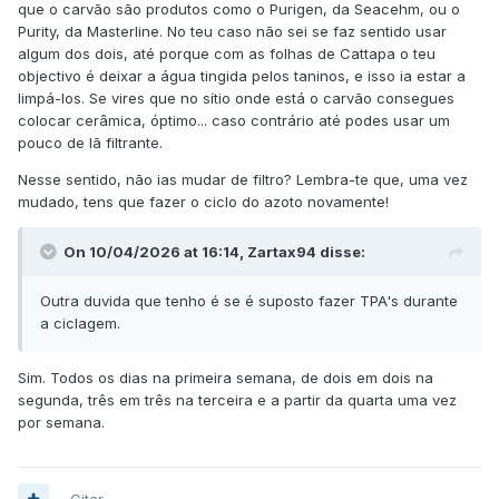
que o carvão são produtos como o Purigen, da Seacehm, ou o
Purity, da Masterline. No teu caso não sei se faz sentido usar
algum dos dois, até porque com as folhas de Cattapa o teu
objectivo é deixar a água tingida pelos taninos, e isso ia estar a
limpá-los. Se vires que no sítio onde está o carvão consegues
colocar cerâmica, óptimo... caso contrário até podes usar um
pouco de lã filtrante.
Nesse sentido, não ias mudar de filtro? Lembra-te que, uma vez
mudado, tens que fazer o ciclo do azoto novamente!
On 10/04/2026 at 16:14,
Zartax94
disse:
Outra duvida que tenho é se é suposto fazer TPA's durante
a ciclagem.
Sim. Todos os dias na primeira semana, de dois em dois na
segunda, três em três na terceira e a partir da quarta uma vez
por semana.
Citar