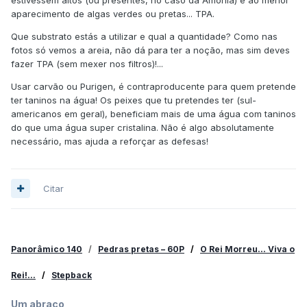
estivessem altos (ou presentes, no caso da Amónia) e ao menor
aparecimento de algas verdes ou pretas... TPA.
Que substrato estás a utilizar e qual a quantidade? Como nas
fotos só vemos a areia, não dá para ter a noção, mas sim deves
fazer TPA (sem mexer nos filtros)!...
Usar carvão ou Purigen, é contraproducente para quem pretende
ter taninos na água! Os peixes que tu pretendes ter (sul-
americanos em geral), beneficiam mais de uma água com taninos
do que uma água super cristalina. Não é algo absolutamente
necessário, mas ajuda a reforçar as defesas!
Citar
Panorâmico 140
/
Pedras pretas – 60P
/
O Rei Morreu... Viva o
Rei!...
/
Stepback
Um abraço,