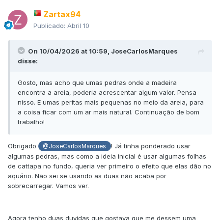
Zartax94
Publicado:
Abril 10
On 10/04/2026 at 10:59,
JoseCarlosMarques
disse:
Gosto, mas acho que umas pedras onde a madeira
encontra a areia, poderia acrescentar algum valor. Pensa
nisso. E umas peritas mais pequenas no meio da areia, para
a coisa ficar com um ar mais natural. Continuação de bom
trabalho!
Obrigado
! Já tinha ponderado usar
@JoseCarlosMarques
algumas pedras, mas como a ideia inicial é usar algumas folhas
de cattapa no fundo, queria ver primeiro o efeito que elas dão no
aquário. Não sei se usando as duas não acaba por
sobrecarregar. Vamos ver.
Agora tenho duas duvidas que gostava que me dessem uma