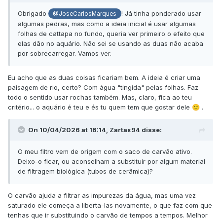
Obrigado
! Já tinha ponderado usar
@JoseCarlosMarques
algumas pedras, mas como a ideia inicial é usar algumas
folhas de cattapa no fundo, queria ver primeiro o efeito que
elas dão no aquário. Não sei se usando as duas não acaba
por sobrecarregar. Vamos ver.
Eu acho que as duas coisas ficariam bem. A ideia é criar uma
paisagem de rio, certo? Com água "tingida" pelas folhas. Faz
todo o sentido usar rochas também. Mas, claro, fica ao teu
critério... o aquário é teu e és tu quem tem que gostar dele
.
🙂
On 10/04/2026 at 16:14,
Zartax94
disse:
O meu filtro vem de origem com o saco de carvão ativo.
Deixo-o ficar, ou aconselham a substituir por algum material
de filtragem biológica (tubos de cerâmica)?
O carvão ajuda a filtrar as impurezas da água, mas uma vez
saturado ele começa a liberta-las novamente, o que faz com que
tenhas que ir substituindo o carvão de tempos a tempos. Melhor