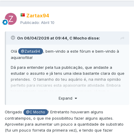
Zartax94
Publicado:
Abril 10
On 06/04/2026 at 09:44,
C Mocho
disse:
Olá
, bem-vindo a este fórum e bem-vindo à
@Zartax94
aquariofilia!
Dá para entender pela tua publicação, que andaste a
estudar o assunto e já tens uma ideia bastante clara do que
pretendes. O tamanho do teu aquário é, na minha opinião
perfeito para iniciares esta apaixonante atividade. Embora
tecnicamente ainda se considere pequeno, já tem o
tamanho suficiente para alcançar facilmente a estabilidade
Expand
necessária, o que te irá facilitar a vida. Tenho contudo de
fazer um ou dois alertas:
Obrigado
! Entretanto houveram alguns
@C Mocho
contratempos, o que me possibilitou fazer alguns ajustes.
Se nos apresentares alguma
foto
para vermos o tronco e a
Aproveitei para aumentar um pouco a quantidade de substrato
organização geral será mais fácil fazer alguma sugestão.
(fui um pouco forreta da primeira vez), e tendo que fazer