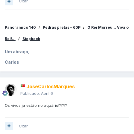
Citar
Panorâmico 140
/
Pedras pretas – 60P
/
O Rei Morreu... Viva o
Rei!...
/
Stepback
Um abraço,
Carlos
JoseCarlosMarques
Publicado:
Abril 6
Os vivos já estão no aquário!?!?!?
Citar