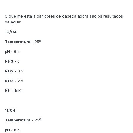
O que me está a dar dores de cabeça agora são os resultados
da agua:
10/04
Temperatura -
25º
pH -
6.5
NH3 -
0
NO2 -
0.5
NO3 -
2.5
KH -
1dKH
11/04
Temperatura -
25º
pH -
6.5