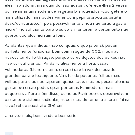
eles irão adorar, mas quando isso acabar, oferece-lhes 2 vezes
por semana uma rodela de vegetais branqueados (courgete é o
mais utilizado, mas podes variar com pepino/bróculos/batata
doce/cenoura/etc.), pois possivelmente ainda não terás algas e
microfilme suficiente para eles se alimentarem e certamente não
queres que eles morram à fome!
As plantas que indicas (não sei quais é que já tens), podem
perfeitamente funcionar bem sem injeção de CO2, mas irão
necessitar de fertilização, porque só os dejetos dos peixes não
irão ser suficiente… Ainda relativamente à flora, essas
Echinodorus (bleheri e amazonicus) são talvez demasiado
grandes para o teu aquário. Vais ter de podar as folhas mais
velhas para elas não taparem quase tudo, mas os peixes até irão
gostar, ou então podes optar por umas Echinodorus mais
pequenas… Para além disso, como as Echinodorus desenvolvem
bastante o sistema radicular, necessitas de ter uma altura mínima
razoável de substrato (5-6 cm).
Uma vez mais, bem-vindo e boa sorte!