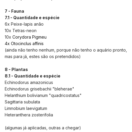
7 - Fauna
7.1 - Quantidade e espécie
6x Peixe-lapis anão
10x Tetras-neon
10x
Corydora Pigmeu
4x Otocinclus affinis
(ainda não tenho nenhum, porque não tenho o aquário pronto,
mas para já, estes são os pretendidos)
8 - Plantas
8.1 - Quantidade e espécie
Echinodorus amazonicus
Echinodorus grisebachii "bleherae"
Helanthium bolivianum "quadricostatus"
Sagittaria subulata
Limnobium laevigatum
Heteranthera zosterifolia
(algumas já aplicadas, outras a chegar)