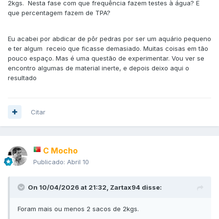
2kgs. Nesta fase com que frequência fazem testes à água? E
Charcoal da ADA, senão acontece o que o
que percentagem fazem de TPA?
já explicou!
@JoseCarlosMarques
Sim, mas aqui discordo parcialmente com o que foi
Eu acabei por abdicar de pôr pedras por ser um aquário pequeno
afirmado. Num aquário com um solo fértil muito potente
e ter algum receio que ficasse demasiado. Muitas coisas em tão
(tipo ADA), é preciso fazer como foi dito pelo
pouco espaço. Mas é uma questão de experimentar. Vou ver se
, mas se o substrato for pouco
@JoseCarlosMarques
encontro algumas de material inerte, e depois deixo aqui o
potente, ou inerte), ou se for em pouca quantidade, não é
resultado
necessária tanta frequência, Talvez 2 ou 3x semanalmente
seja suficiente, reduzindo a frequência até à rotina de 1x
por semana! O mais seguro seria ir monitorizando os
Citar
valores de Amónia, Nitritos e Nitratos e atuar caso eles
estivessem altos (ou presentes, no caso da Amónia) e ao
menor aparecimento de algas verdes ou pretas... TPA.
Que substrato estás a utilizar e qual a quantidade? Como
C Mocho
nas fotos só vemos a areia, não dá para ter a noção, mas
Publicado:
Abril 10
sim deves fazer TPA (sem mexer nos filtros)!...
Usar carvão ou Purigen, é contraproducente para quem
On 10/04/2026 at 21:32,
Zartax94
disse:
pretende ter taninos na água! Os peixes que tu pretendes
ter (sul-americanos em geral), beneficiam mais de uma
Foram mais ou menos 2 sacos de 2kgs.
água com taninos do que uma água super cristalina. Não é