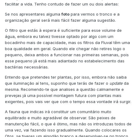
facilitar a vida. Tenho contudo de fazer um ou dois alertas:
Se nos apresentares alguma
foto
para vermos o tronco e a
organização geral será mais fácil fazer alguma sugestão.
O filtro que estás à espera é suficiente para esse volume de
água, embora eu talvez tivesse optado por algo com um
bocadinho mais de capacidade, mas os filtros da Fluval têm uma
boa qualidade em geral. Quando ele chegar não retires logo o
pequeno, deixa ambos a funcionar nas primeiras semanas, pois
esse pequeno já está mais adiantado no estabelecimento das
bactérias necessárias.
Entendo que pretendes ter plantas, por isso, embora não saiba
que iluminação aí tens, suponho que terás de fazer o
update
da
mesma. Recomendo-te que analises a questão calmamente e
prevejas já uma possível montagem futura com plantas mais
exigentes, pois vais ver que com o tempo essa vontade irá surgir.
A fauna que indicas irá constituir um comunitário muito
equilibrado e muito agradável de observar. São peixes de
manutenção fácil, o que é ótimo, mas não os introduzas todos de
uma vez, vai fazendo isso gradualmente. Quando colocares os
Otos, se tiveres um algodão branco a desenvolver-se no tronco