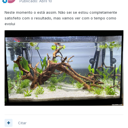
podes variar com pepino/bróculos/batata
Publicado:
Abril 10
doce/cenoura/etc.), pois possivelmente ainda não terás
algas e microfilme suficiente para eles se alimentarem e
Neste momento o está assim. Não sei se estou completamente
certamente não queres que eles morram à fome!
satisfeito com o resultado, mas vamos ver com o tempo como
evolui
As plantas que indicas (não sei quais é que já tens), podem
perfeitamente funcionar bem sem injeção de CO2, mas irão
necessitar de fertilização, porque só os dejetos dos peixes
não irão ser suficiente… Ainda relativamente à flora, essas
Echinodorus (bleheri e amazonicus) são talvez demasiado
grandes para o teu aquário. Vais ter de podar as folhas
mais velhas para elas não taparem quase tudo, mas os
peixes até irão gostar, ou então podes optar por umas
Echinodorus mais pequenas… Para além disso, como as
Echinodorus desenvolvem bastante o sistema radicular,
necessitas de ter uma altura mínima razoável de substrato
(5-6 cm).
Uma vez mais, bem-vindo e boa sorte!
Citar