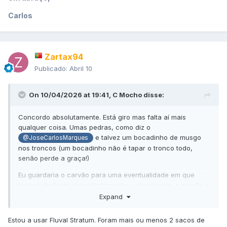
Carlos
Zartax94
Publicado:
Abril 10
On 10/04/2026 at 19:41,
C Mocho
disse:
Concordo absolutamente. Está giro mas falta aí mais
qualquer coisa. Umas pedras, como diz o
e talvez um bocadinho de musgo
@JoseCarlosMarques
nos troncos (um bocadinho não é tapar o tronco todo,
senão perde a graça!)
Eu guardaria o carvão para uma eventualidade em que
tivesse de fazer algum tratamento, e depois sim, o carvão é
necessário... Esponja, só no pré-filtro ou caso não exista
Expand
pré-filtro, no 1º cesto, o resto com média filtrantes de boa
qualidade! O único carvão, que me lembre, que pode
Estou a usar Fluval Stratum. Foram mais ou menos 2 sacos de
permanecer no aquário por mais tempo é o Bamboo