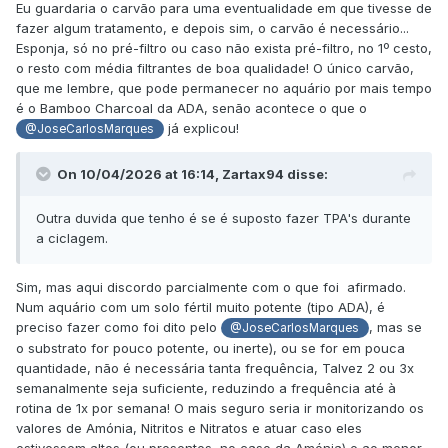
Eu guardaria o carvão para uma eventualidade em que tivesse de
fazer algum tratamento, e depois sim, o carvão é necessário...
Esponja, só no pré-filtro ou caso não exista pré-filtro, no 1º cesto,
o resto com média filtrantes de boa qualidade! O único carvão,
que me lembre, que pode permanecer no aquário por mais tempo
é o Bamboo Charcoal da ADA, senão acontece o que o
já explicou!
@JoseCarlosMarques
On 10/04/2026 at 16:14,
Zartax94
disse:
Outra duvida que tenho é se é suposto fazer TPA's durante
a ciclagem.
Sim, mas aqui discordo parcialmente com o que foi afirmado.
Num aquário com um solo fértil muito potente (tipo ADA), é
preciso fazer como foi dito pelo
, mas se
@JoseCarlosMarques
o substrato for pouco potente, ou inerte), ou se for em pouca
quantidade, não é necessária tanta frequência, Talvez 2 ou 3x
semanalmente seja suficiente, reduzindo a frequência até à
rotina de 1x por semana! O mais seguro seria ir monitorizando os
valores de Amónia, Nitritos e Nitratos e atuar caso eles