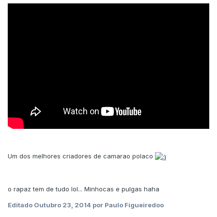
Um dos melhores criadores de camarao polaco
o rapaz tem de tudo lol... Minhocas e pulgas haha
Editado
Outubro 23, 2014
por Paulo Figueiredoo