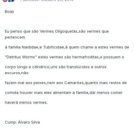
Boas
Eu penso que são Vermes Oligoquetas,são vermes que
pertencem
á familia Naididae,e Tubificidae,á quem chame a estes vermes de
"Detritus Worms" estes vermes são hermafroditas,e possuem o
corpo longo e cilíndrico,uns são translúcidos e outros
escuros,não
fazem mal aos peixes,nem aos Camarões,quanto mais restos de
comida houver mais eles almentam a familia,dár menos comer
haverá menos vermes.
Cump: Álvaro Silva