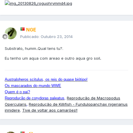
NGE
Publicado:
Outubro 23, 2014
Substrato, humm..Qual tens tu?.
Eu tenho um aqua com areao e outro aqua gro soil
.
Australoheros scitulus, os reis do quase biótipo!
Os mascarados do mundo WWE
Quem é o pai?
Reprodução de Macropodus
Reprodução de corydoras paleatus
,
Opercularis
,
Reprodução de Killifish - Fundulopanchax nigerianus
innidere
,
Tive de voltar aos camarões!!