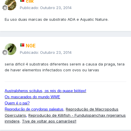
clik
Publicado:
Outubro 23, 2014
Eu uso duas marcas de substrato ADA e Aquatic Nature.
NGE
Publicado:
Outubro 23, 2014
seria dificil 4 substratos diferentes serem a causa da praga, tera
de haver elementos infectados com ovos ou larvas
Australoheros scitulus, os reis do quase biótipo!
Os mascarados do mundo WWE
Quem é o pai?
Reprodução de Macropodus
Reprodução de corydoras paleatus
,
Opercularis
,
Reprodução de Killifish - Fundulopanchax nigerianus
innidere
,
Tive de voltar aos camarões!!