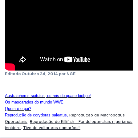
Editado
Outubro 24, 2014
por NGE
Australoheros scitulus, os reis do quase biótipo!
Os mascarados do mundo WWE
Quem é o pai?
Reprodução de Macropodus
Reprodução de corydoras paleatus
,
Opercularis
,
Reprodução de Killifish - Fundulopanchax nigerianus
innidere
,
Tive de voltar aos camarões!!