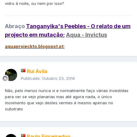
vidro á noite, ou nem por isso?
Abraço
Tanganyika's Peebles - O relato de um
projecto em mutação
;
Aqua - Invictus
aquaprojeckto.blogspot.pt
;
Rui Ávila
Publicado:
Outubro 23, 2014
Não, pelo menos nunca vi e normalmente faço várias investidas
para ver se vejo planarias mas até agora nada, o único
movimento que vejo destes vermes é mesmo apenas no
substrato
Paulo Figueiredoo