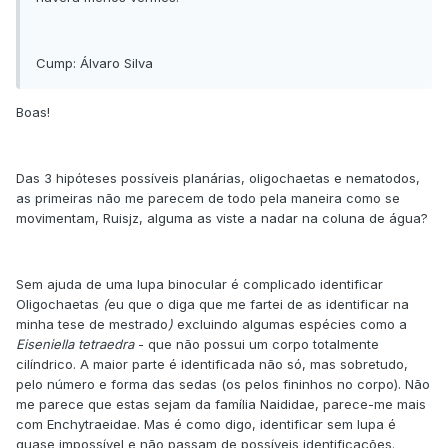
Cump: Álvaro Silva
Boas!
Das 3 hipóteses possíveis planárias, oligochaetas e nematodos,
as primeiras não me parecem de todo pela maneira como se
movimentam, Ruisjz, alguma as viste a nadar na coluna de água?
Sem ajuda de uma lupa binocular é complicado identificar
Oligochaetas
(
eu que o diga que me fartei de as identificar na
minha tese de mestrado
)
excluindo algumas espécies como a
Eiseniella tetraedra
- que não possui um corpo totalmente
cilíndrico.
A maior parte é identificada não só, mas sobretudo,
pelo número e forma das sedas (os pelos fininhos no corpo). Não
me parece que estas sejam da família Naididae, parece-me mais
com Enchytraeidae. Mas é como digo, identificar sem lupa é
quase impossível e não passam de possíveis identificações.