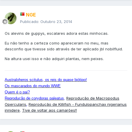
NGE
Publicado:
Outubro 23, 2014
Os alevins de guppys, escalares adora estas minhocas.
Eu não tenho a certeza como apareceram no meu, mas
desconfio que tivesse sido através de ter aplicado jbl nobilfluid.
Na altura usei isso e não adquiri plantas, nem peixes.
Australoheros scitulus, os reis do quase biótipo!
Os mascarados do mundo WWE
Quem é o pai?
Reprodução de Macropodus
Reprodução de corydoras paleatus
,
Opercularis
,
Reprodução de Killifish - Fundulopanchax nigerianus
innidere
,
Tive de voltar aos camarões!!