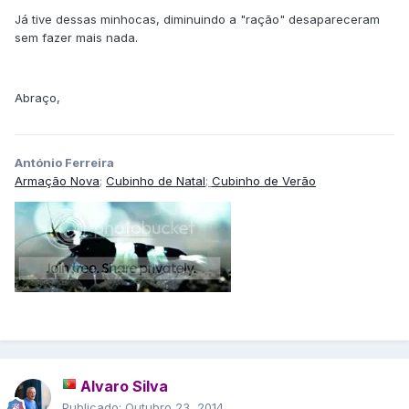
Já tive dessas minhocas, diminuindo a "ração" desapareceram
sem fazer mais nada.
Abraço,
António Ferreira
A
rmação Nova
;
Cubinho de Natal
;
Cubinho de Verão
Alvaro Silva
Publicado:
Outubro 23, 2014