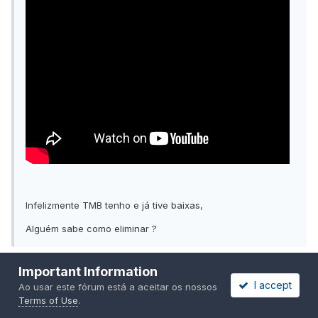
Infelizmente TMB tenho e já tive baixas,
Alguém sabe como eliminar ?
Important Information
I accept
Ao usar este fórum está a aceitar os nossos
Honestamente não me parecem planarias nem nematodos. Se
Terms of Use
.
forem Oligochaetas não são responsáveis pelas tuas baixas.