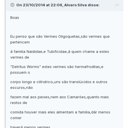
On 23/10/2014 at 22:06, Alvaro Silva disse:
Boas
Eu penso que são Vermes Oligoquetas,são vermes que
pertencem
á familia Naididae,e Tubificidae,á quem chame a estes
vermes de
"Detritus Worms" estes vermes são hermafroditas,e
possuem o
corpo longo e cilíndrico,uns são translúcidos e outros
escuros,não
fazem mal aos peixes,nem aos Camarões,quanto mais
restos de
comida houver mais eles almentam a familia,dár menos
comer
haverá menos vermes.