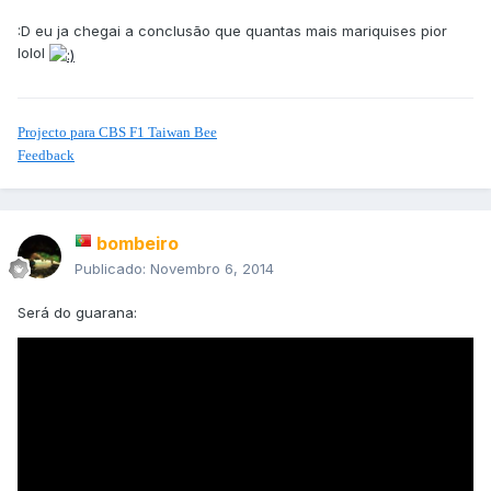
:D eu ja chegai a conclusão que quantas mais mariquises pior
lolol
Projecto para CBS F1 Taiwan Bee
Feedback
bombeiro
Publicado:
Novembro 6, 2014
Será do guarana: