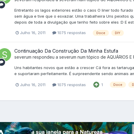
Entretanto os lagos exteriores estão o caos O liner todo fura
sem água e tive que o esvaziar. Uma trabalheira Uns peixitos 
depois de toda a divulgação que tenho feito sobre eles :D E es
Julho 16, 2011
1075 respostas
Doce
DIY
Continuação Da Construção Da Minha Estufa
severum
respondeu a
severum
num tópico de
AQUÁRIOS E
Uns habitantes novos que estão a crescer Cá fora as tartarug
e suportaram perfeitamente. É surpreendente sendo animais 
Julho 16, 2011
1075 respostas
1
Doce
D