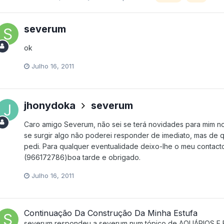
severum
ok
Julho 16, 2011
jhonydoka
severum
Caro amigo Severum, não sei se terá novidades para mim no
se surgir algo não poderei responder de imediato, mas de 
pedi. Para qualquer eventualidade deixo-lhe o meu contacto
(966172786)boa tarde e obrigado.
Julho 16, 2011
Continuação Da Construção Da Minha Estufa
severum
respondeu a
severum
num tópico de
AQUÁRIOS E