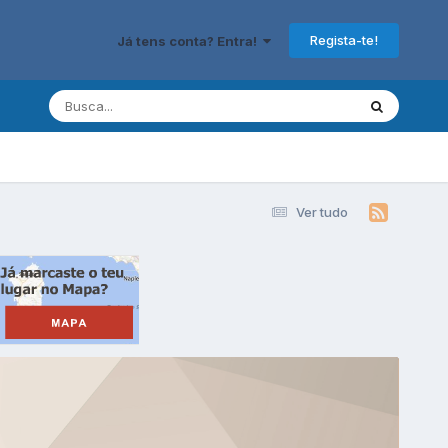
Regista-te!
Já tens conta? Entra!
Ver tudo