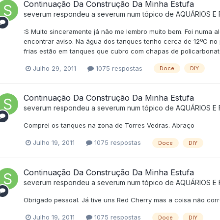
Continuação Da Construção Da Minha Estufa
severum
respondeu a
severum
num tópico de
AQUÁRIOS E
:S Muito sinceramente já não me lembro muito bem. Foi numa al
encontrar aviso. Na água dos tanques tenho cerca de 12ºC no 
frias estão em tanques que cubro com chapas de policarbonat
Julho 29, 2011
1075 respostas
Doce
DIY
Continuação Da Construção Da Minha Estufa
severum
respondeu a
severum
num tópico de
AQUÁRIOS E
Comprei os tanques na zona de Torres Vedras. Abraço
Julho 19, 2011
1075 respostas
Doce
DIY
Continuação Da Construção Da Minha Estufa
severum
respondeu a
severum
num tópico de
AQUÁRIOS E
Obrigado pessoal. Já tive uns Red Cherry mas a coisa não corre
Julho 19, 2011
1075 respostas
Doce
DIY