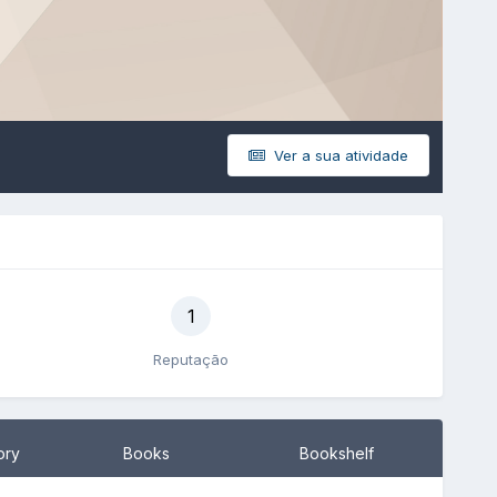
Ver a sua atividade
1
Reputação
ory
Books
Bookshelf