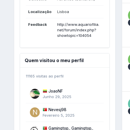
Localização
Lisboa
Feedback
http://www.aquariofilia.
net/forum/index.php?
showtopic=104054
Quem visitou o meu perfil
11165 visitas ao perfil
JoaoNF
Junho 29, 2025
Nevesj98
Fevereiro 5, 2025
Gamingtop_ Gamingtop_