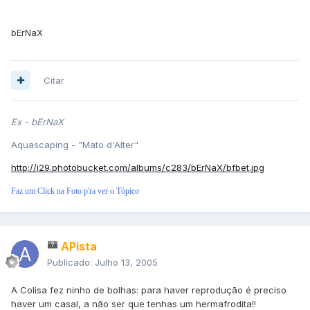
bErNaX
Citar
Ex - bErNaX
Aquascaping - "Mato d'Alter"
http://i29.photobucket.com/albums/c283/bErNaX/bfbet.jpg
Faz um Click na Foto p'ra ver o Tópico
APista
Publicado:
Julho 13, 2005
A Colisa fez ninho de bolhas: para haver reprodução é preciso
haver um casal, a não ser que tenhas um hermafrodita!!