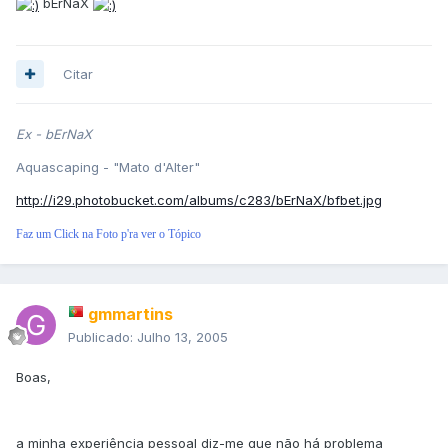
bErNaX
Citar
Ex - bErNaX
Aquascaping - "Mato d'Alter"
http://i29.photobucket.com/albums/c283/bErNaX/bfbet.jpg
Faz um Click na Foto p'ra ver o Tópico
gmmartins
Publicado:
Julho 13, 2005
Boas,
a minha experiência pessoal diz-me que não há problema