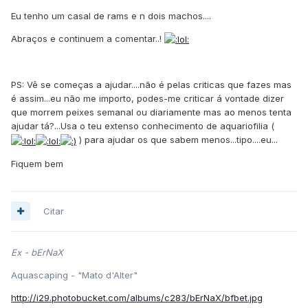
Eu tenho um casal de rams e n dois machos....
Abraços e continuem a comentar..!
PS: Vê se começas a ajudar....não é pelas criticas que fazes mas
é assim...eu não me importo, podes-me criticar á vontade dizer
que morrem peixes semanal ou diariamente mas ao menos tenta
ajudar tá?...Usa o teu extenso conhecimento de aquariofilia (
) para ajudar os que sabem menos...tipo....eu...
Fiquem bem
Citar
Ex - bErNaX
Aquascaping - "Mato d'Alter"
http://i29.photobucket.com/albums/c283/bErNaX/bfbet.jpg