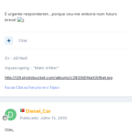
É urgente responderem....porque vou-me embora num futuro
breve!
Citar
Ex - bErNaX
Aquascaping - "Mato d'Alter"
http://i29.photobucket.com/albums/c283/bErNaX/bfbet.jpg
Faz um Click na Foto p'ra ver o Tópico
Diesel_Car
Publicado:
Julho 13, 2005
Olás,