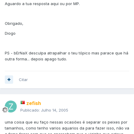
Aguardo a tua resposta aqui ou por MP.
Obrigado,
Diogo
PS - bErNaX desculpa atrapalhar o teu tópico mas parace que há
outra forma... depois apago tudo.
Citar
zefish
Publicado:
Julho 14, 2005
uma coisa que eu faço nessas ocasiões é separar os peixes por
tamanhos, como tenho varios aquarios da para fazer isso, não va
a fome fazer com que se apercebam que o vizinho que esteve