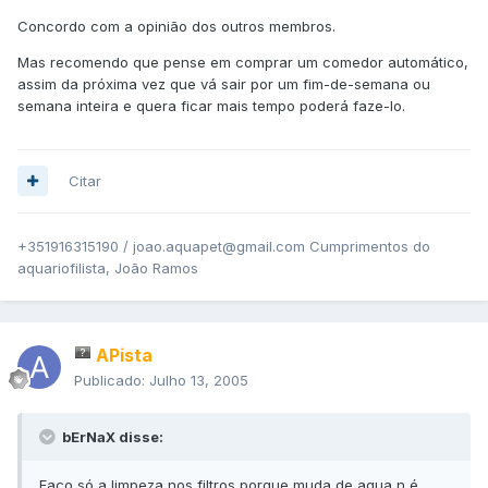
Concordo com a opinião dos outros membros.
Mas recomendo que pense em comprar um comedor automático,
assim da próxima vez que vá sair por um fim-de-semana ou
semana inteira e quera ficar mais tempo poderá faze-lo.
Citar
+351916315190 / joao.aquapet@gmail.com Cumprimentos do
aquariofilista, João Ramos
APista
Publicado:
Julho 13, 2005
bErNaX disse:
Faço só a limpeza nos filtros porque muda de agua n é