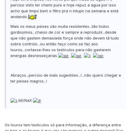
perciso visto ter chemi pure e hoje repuz a agua por isso
acho que limpo bem o filtro pra n intupir na semana e está
andando
Mais os meus peixes são muita resistentes...tão todos
gordissimos...cheios de cor e sempre a reproduzir...desde
que não gastem demasiada força onde não devem tá tudo
sobre controlo...ou então faço como se faz aos
touros...cortasse-lhes os testiculos para não gastarem
energias desnesseçarias
Abraços...perciso de mais sugestões...!...não quero chegar e
ter peixes magros...!
bErNaX
Os touros tem testiculos só para informação, a diferença entre
os bois e os touros é que uns são mansos e outros bravos!! Que