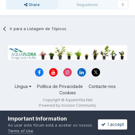
Share
Seguidores
0
Ir para a Listagem de Tópicos
Língua
Política de Privacidade
Contacte-nos
Cookies
Copyright © Aquariofilia.Net
Powered by Invision Community
Important Information
I accept
Ao usar este fórum está a aceitar os nossos
Terms of Use
.