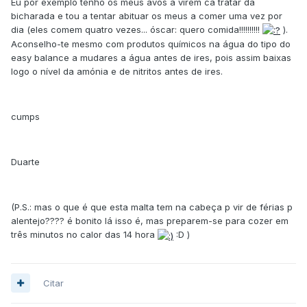
Eu por exemplo tenho os meus avós a virem cá tratar da
bicharada e tou a tentar abituar os meus a comer uma vez por
dia (eles comem quatro vezes... óscar: quero comida!!!!!!!!!!
).
Aconselho-te mesmo com produtos químicos na água do tipo do
easy balance a mudares a água antes de ires, pois assim baixas
logo o nível da amónia e de nitritos antes de ires.
cumps
Duarte
(P.S.: mas o que é que esta malta tem na cabeça p vir de férias p
alentejo???? é bonito lá isso é, mas preparem-se para cozer em
três minutos no calor das 14 hora
:D )
Citar