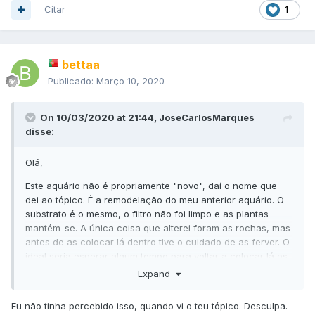
Citar
1
bettaa
Publicado:
Março 10, 2020
On 10/03/2020 at 21:44,
JoseCarlosMarques
disse:
Olá,
Este aquário não é propriamente "novo", daí o nome que
dei ao tópico. É a remodelação do meu anterior aquário. O
substrato é o mesmo, o filtro não foi limpo e as plantas
mantém-se. A única coisa que alterei foram as rochas, mas
antes de as colocar lá dentro tive o cuidado de as ferver. O
ideal seria esperar algum tempo para voltar a colocar lá os
peixes, mas como não tenho sítio para os manter, resolvi
Expand
arriscar.
Eu não tinha percebido isso, quando vi o teu tópico. Desculpa.
Ah... a fauna não foi colocada no aquário hoje, mas assim