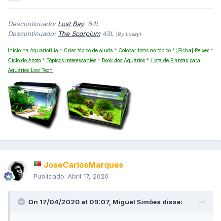
Descontinuado:
Lost Bay
64L
Descontinuado
:
The Scorpium
43L
(
By Lusky
)
Início na Aquariofilia
*
Criar tópico de ajuda
*
Colocar fotos no tópico
*
[Ficha] Peixes
*
Ciclo do Azoto
*
Tópicos interessantes
*
Book dos Aquários
*
Lista de Plantas para
Aquários Low Tech
JoseCarlosMarques
Publicado:
Abril 17, 2020
On 17/04/2020 at 09:07,
Miguel Simões
disse: