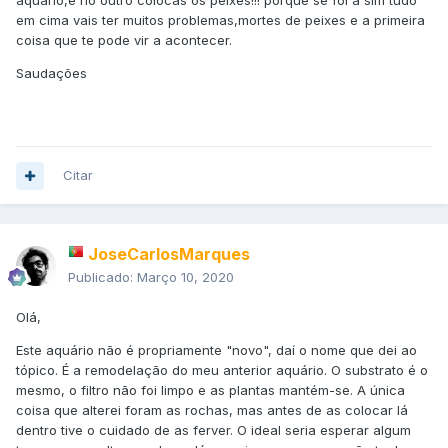
aquário,e no outro colocas os peixes!!! porque se foi a sim tudo
em cima vais ter muitos problemas,mortes de peixes e a primeira
coisa que te pode vir a acontecer.
Saudações
Citar
JoseCarlosMarques
Publicado:
Março 10, 2020
Olá,
Este aquário não é propriamente "novo", daí o nome que dei ao
tópico. É a remodelação do meu anterior aquário. O substrato é o
mesmo, o filtro não foi limpo e as plantas mantém-se. A única
coisa que alterei foram as rochas, mas antes de as colocar lá
dentro tive o cuidado de as ferver. O ideal seria esperar algum