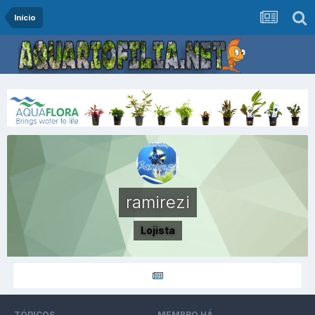
Início
ramirezi
Lojista
TÓPICOS
MEMBRO HÁ