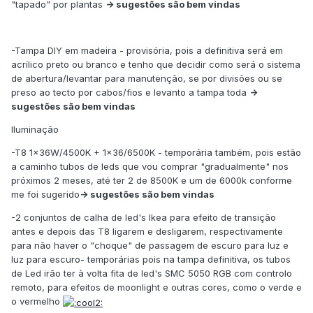
"tapado" por plantas
-> sugestões são bem vindas
-Tampa DIY em madeira - provisória, pois a definitiva será em
acrílico preto ou branco e tenho que decidir como será o sistema
de abertura/levantar para manutenção, se por divisões ou se
preso ao tecto por cabos/fios e levanto a tampa toda
->
sugestões são bem vindas
Iluminação
-T8 1x36W/4500K + 1x36/6500K - temporária também, pois estão
a caminho tubos de leds que vou comprar "gradualmente" nos
próximos 2 meses, até ter 2 de 8500K e um de 6000k conforme
me foi sugerido
-> sugestões são bem vindas
-2 conjuntos de calha de led's Ikea para efeito de transição
antes e depois das T8 ligarem e desligarem, respectivamente
para não haver o "choque" de passagem de escuro para luz e
luz para escuro- temporárias pois na tampa definitiva, os tubos
de Led irão ter à volta fita de led's SMC 5050 RGB com controlo
remoto, para efeitos de moonlight e outras cores, como o verde e
o vermelho