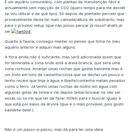
É um aquário comunitário, com plantas de manutenção fácil e
actualmente sem injecção de CO2 (quero tempo para me decidir
se vou utilizar e de que tipo). Só depois de plantado percebi que
provavelmente devia ter mais camada/altura de substracto, mas
para o próximo setup (que não posso pensar já nisso!! ahah) já
sei
Quanto à fauna, consegui manter os peixes que tinha no meu
aquário anterior e adquiri mais alguns.
A flora ainda não é suficiente, mas será adicionada assim que
for terminada a zona onde está a areia branca, que será uma
zona rochosa. Arranjei umas rochas que gostei bastante mas é
um Xisto em tons de castanho/cinza que se desfaz um pouco e
tenho receio que tinja a água e liberte/contenha metais pesados
como o ferro. Já tenho umas rochas de molho em água com
algumas gotas de lixívia e irei depois testar/ensaiar se vão ser
essas ou se irei que ter de fazer 100km para ir buscar iguais à
que está por baixo da árvore (que é o mais provável, pois gosto
bastante dela! ).
Não é um passo-a-passo, mas dá para ter uma ideia: