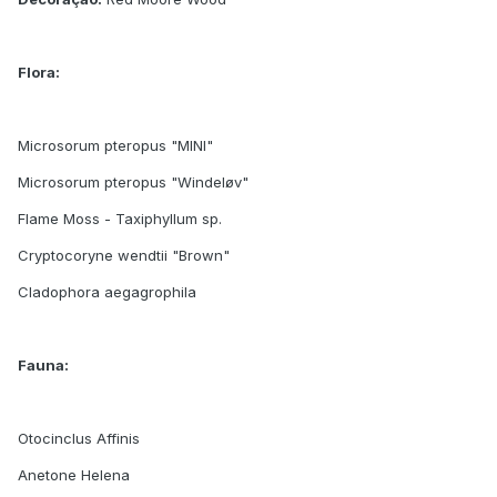
Flora:
Microsorum pteropus "MINI"
Microsorum pteropus "Windeløv"
Flame Moss - Taxiphyllum sp.
Cryptocoryne wendtii "Brown"
Cladophora aegagrophila
Fauna:
Otocinclus Affinis
Anetone Helena