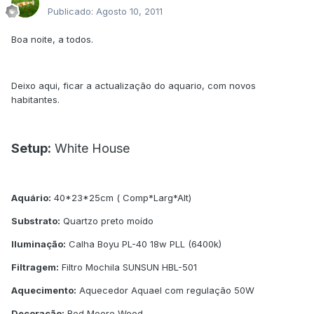
Publicado:
Agosto 10, 2011
Boa noite, a todos.
Deixo aqui, ficar a actualização do aquario, com novos
habitantes.
Setup:
White House
Aquário:
40*23*25cm ( Comp*Larg*Alt)
Substrato:
Quartzo preto moído
Iluminação:
Calha Boyu PL-40 18w PLL (6400k)
Filtragem:
Filtro Mochila SUNSUN HBL-501
Aquecimento:
Aquecedor Aquael com regulação 50W
Decoração:
Red Moore Wood