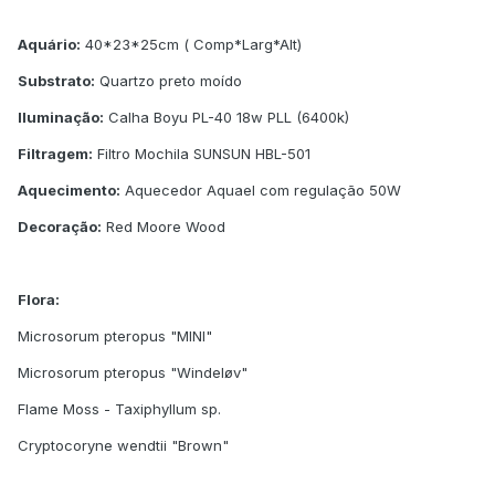
Aquário:
40*23*25cm ( Comp*Larg*Alt)
Substrato:
Quartzo preto moído
Iluminação:
Calha Boyu PL-40 18w PLL (6400k)
Filtragem:
Filtro Mochila SUNSUN HBL-501
Aquecimento:
Aquecedor Aquael com regulação 50W
Decoração:
Red Moore Wood
Flora:
Microsorum pteropus "MINI"
Microsorum pteropus "Windeløv"
Flame Moss - Taxiphyllum sp.
Cryptocoryne wendtii "Brown"