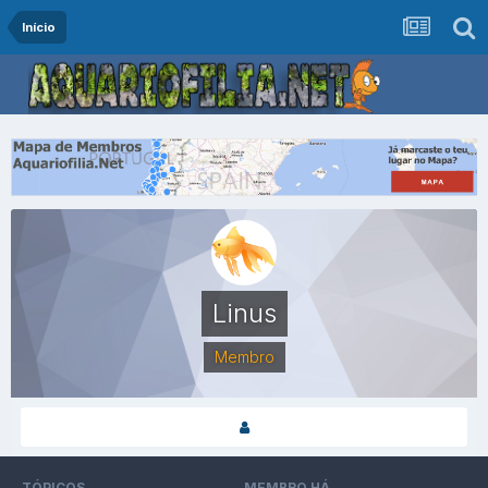
Início
Linus
Membro
TÓPICOS
MEMBRO HÁ