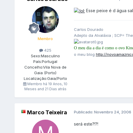
Esse peixe é d água sal
Carlos Dourado
Adepto da Alvaláxia ; SCP= The
Membro
O meu dia a dia é como o ovo Kinde
425
o meu blog
http://novoamaznic
Sexo:
Masculino
País:
Portugal
Concelho:
Vila Nova de
Gaia (Porto)
Localização:
Gaia/Porto
Membro há
19 Anos, 10
Meses and 21 Dias atrás
Marco Teixeira
Publicado:
Novembro 24, 2006
será este?!?!