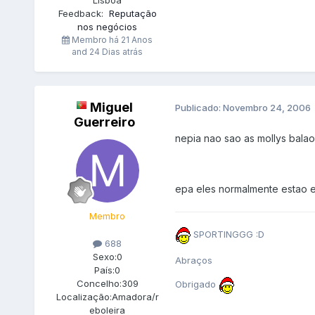
Feedback:
Reputação
nos negócios
Membro há
21 Anos
and 24 Dias atrás
Miguel
Publicado:
Novembro 24, 2006
Guerreiro
nepia nao sao as mollys balao
epa eles normalmente estao 
Membro
SPORTINGGG :D
688
Sexo:
0
Abraços
País:
0
Concelho:
309
Obrigado
Localização:
Amadora/r
eboleira