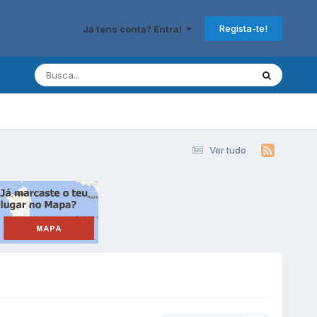
Regista-te!
Já tens conta? Entra!
Ver tudo