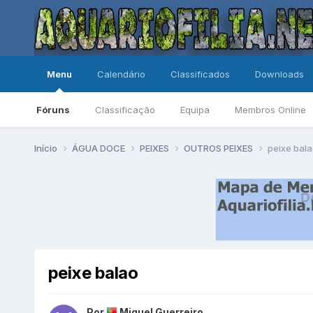
Menu
Calendário
Classificados
Downloads
Fóruns
Classificação
Equipa
Membros Online
Início
ÁGUA DOCE
PEIXES
OUTROS PEIXES
peixe bal
peixe balao
Por
Miguel Guerreiro