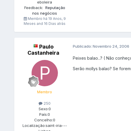
eboleira
Feedback:
Reputação
nos negócios
Membro há
19 Anos, 9
Meses and 16 Dias atrás
Paulo
Publicado:
Novembro 24, 2006
Castanheira
Peixes balao...? ( Não conheç
Serão mollys balao? Se forem p
Membro
250
Sexo:
0
País:
0
Concelho:
0
Localização:
saint-iria---
Lisboa