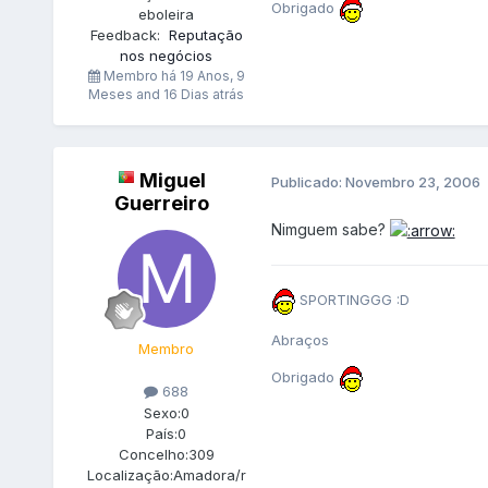
Obrigado
eboleira
Feedback:
Reputação
nos negócios
Membro há
19 Anos, 9
Meses and 16 Dias atrás
Miguel
Publicado:
Novembro 23, 2006
Guerreiro
Nimguem sabe?
SPORTINGGG :D
Abraços
Membro
Obrigado
688
Sexo:
0
País:
0
Concelho:
309
Localização:
Amadora/r