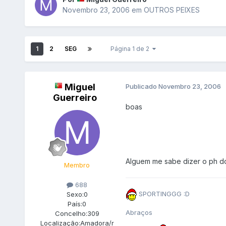
Novembro 23, 2006
em
OUTROS PEIXES
1
2
SEG
Página 1 de 2
Miguel
Publicado
Novembro 23, 2006
Guerreiro
boas
Alguem me sabe dizer o ph d
Membro
688
SPORTINGGG :D
Sexo:
0
País:
0
Abraços
Concelho:
309
Localização:
Amadora/r