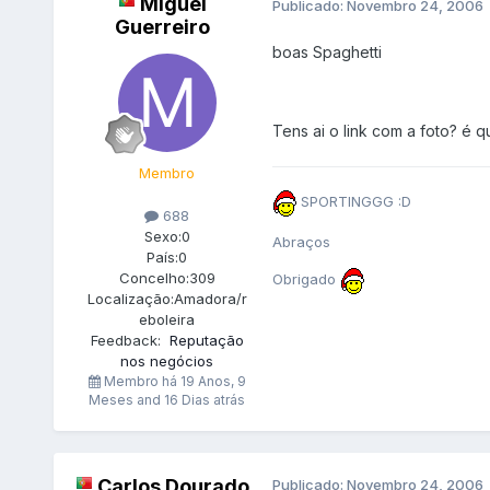
Miguel
Publicado:
Novembro 24, 2006
Guerreiro
boas Spaghetti
Tens ai o link com a foto? é
Membro
SPORTINGGG :D
688
Sexo:
0
Abraços
País:
0
Concelho:
309
Obrigado
Localização:
Amadora/r
eboleira
Feedback:
Reputação
nos negócios
Membro há
19 Anos, 9
Meses and 16 Dias atrás
Carlos Dourado
Publicado:
Novembro 24, 2006