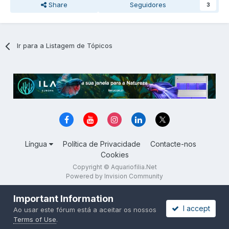
Share
Seguidores
3
Ir para a Listagem de Tópicos
Língua
Política de Privacidade
Contacte-nos
Cookies
Copyright © Aquariofilia.Net
Powered by Invision Community
Important Information
I accept
Ao usar este fórum está a aceitar os nossos
Terms of Use
.