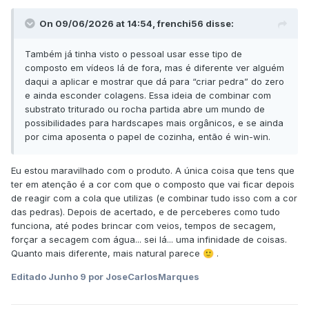
On 09/06/2026 at 14:54,
frenchi56
disse:
Também já tinha visto o pessoal usar esse tipo de
composto em vídeos lá de fora, mas é diferente ver alguém
daqui a aplicar e mostrar que dá para “criar pedra” do zero
e ainda esconder colagens. Essa ideia de combinar com
substrato triturado ou rocha partida abre um mundo de
possibilidades para hardscapes mais orgânicos, e se ainda
por cima aposenta o papel de cozinha, então é win-win.
Eu estou maravilhado com o produto. A única coisa que tens que
ter em atenção é a cor com que o composto que vai ficar depois
de reagir com a cola que utilizas (e combinar tudo isso com a cor
das pedras). Depois de acertado, e de perceberes como tudo
funciona, até podes brincar com veios, tempos de secagem,
forçar a secagem com água... sei lá... uma infinidade de coisas.
Quanto mais diferente, mais natural parece
.
🙂
Editado
Junho 9
por JoseCarlosMarques