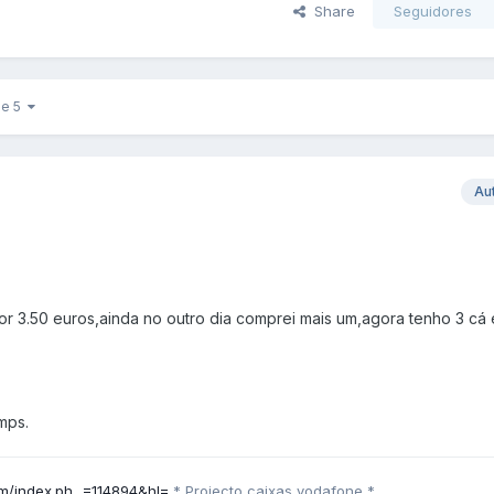
Share
Seguidores
de 5
Au
or 3.50 euros,ainda no outro dia comprei mais um,agora tenho 3 cá
mps.
um/index.ph...=114894&hl=
* Projecto caixas vodafone *