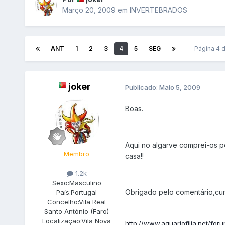
Março 20, 2009
em
INVERTEBRADOS
ANT
1
2
3
4
5
SEG
Página 4 
joker
Publicado:
Maio 5, 2009
Boas.
Aqui no algarve comprei-os p
Membro
casa!!
1.2k
Sexo:
Masculino
Obrigado pelo comentário,cu
País:
Portugal
Concelho:
Vila Real
Santo António (Faro)
Localização:
Vila Nova
http://www.aquariofilia.net/for