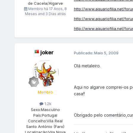
de Cacela/Algarve
Membro há
17 Anos, 8
http://www.aquariofilia.net/for
Meses and 3 Dias atrás
http://www.aquariofilia.net/for
http://www.aquariofilia.net/for
joker
Publicado:
Maio 5, 2009
Olá metaleiro.
Aqui no algarve comprei-os p
Membro
casa!!
1.2k
Sexo:
Masculino
Obrigado pelo comentário,cu
País:
Portugal
Concelho:
Vila Real
Santo António (Faro)
Localização:
Vila Nova