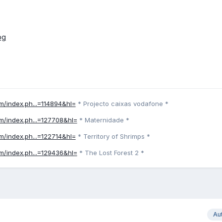
um/index.ph...=114894&hl=
* Projecto caixas vodafone *
um/index.ph...=127708&hl=
* Maternidade *
um/index.ph...=122714&hl=
* Territory of Shrimps *
um/index.ph...=129436&hl=
* The Lost Forest 2 *
Au