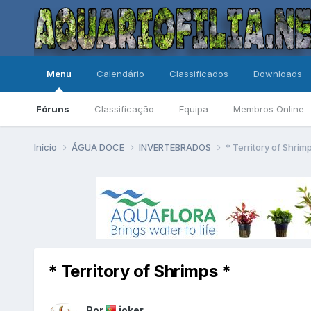
Menu
Calendário
Classificados
Downloads
Fóruns
Classificação
Equipa
Membros Online
Início
ÁGUA DOCE
INVERTEBRADOS
* Territory of Shrim
* Territory of Shrimps *
Por
joker