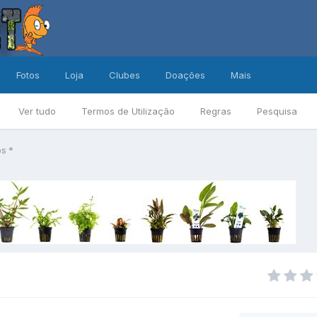
Fotos
Loja
Clubes
Doações
Mais
Ver tudo
Termos de Utilização
Regras
Pesquisa
ps *