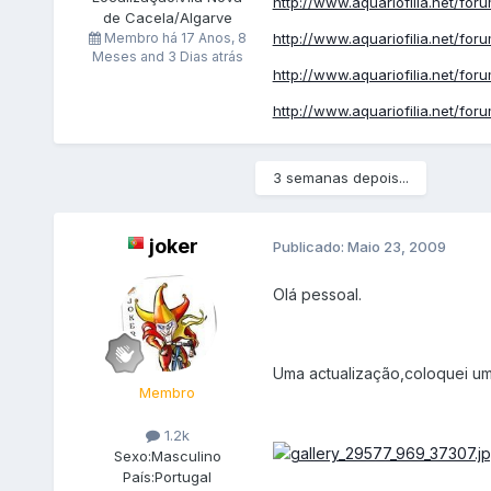
http://www.aquariofilia.net/for
de Cacela/Algarve
Membro há
17 Anos, 8
http://www.aquariofilia.net/for
Meses and 3 Dias atrás
http://www.aquariofilia.net/for
http://www.aquariofilia.net/for
3 semanas depois...
joker
Publicado:
Maio 23, 2009
Olá pessoal.
Uma actualização,coloquei um 
Membro
1.2k
Sexo:
Masculino
País:
Portugal