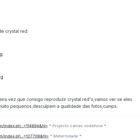
e crystal red:
meira vez que consigo reproduzir crystal red's,vamos ver se eles
uito pequenos,desculpem a qualidade das fotos,cumps.
um/index.ph...=114894&hl=
* Projecto caixas vodafone *
um/index.ph...=127708&hl=
* Maternidade *