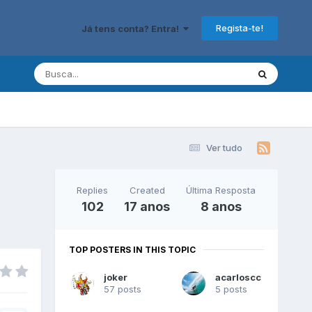
Regista-te!
Já tens conta? Entra!
Ver tudo
Replies
Created
Última Resposta
102
17 anos
8 anos
TOP POSTERS IN THIS TOPIC
joker
acarloscc
57 posts
5 posts