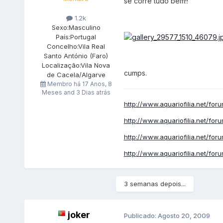
se corre tudo bem!!
1.2k
Sexo:
Masculino
País:
Portugal
Concelho:
Vila Real
Santo António (Faro)
Localização:
Vila Nova
cumps.
de Cacela/Algarve
Membro há
17 Anos, 8
Meses and 3 Dias atrás
http://www.aquariofilia.net/for
http://www.aquariofilia.net/for
http://www.aquariofilia.net/for
http://www.aquariofilia.net/for
3 semanas depois...
joker
Publicado:
Agosto 20, 2009