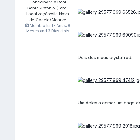
Concelho:
Vila Real
Santo António (Faro)
Localização:
Vila Nova
de Cacela/Algarve
Membro há
17 Anos, 8
Meses and 3 Dias atrás
Dois dos meus crystal red:
Um deles a comer um bago de 