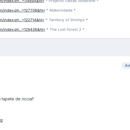
um/index.ph...=114894&hl=
* Projecto caixas vodafone *
um/index.ph...=127708&hl=
* Maternidade *
um/index.ph...=122714&hl=
* Territory of Shrimps *
um/index.ph...=129436&hl=
* The Lost Forest 2 *
Au
tapete de riccia!!