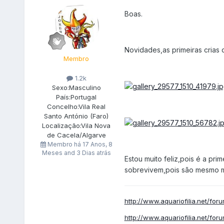
Boas.
Novidades,as primeiras crias d
Membro
1.2k
Sexo:
Masculino
País:
Portugal
Concelho:
Vila Real
Santo António (Faro)
Localização:
Vila Nova
de Cacela/Algarve
Membro há
17 Anos, 8
Meses and 3 Dias atrás
Estou muito feliz,pois é a pri
sobrevivem,pois são mesmo m
http://www.aquariofilia.net/for
http://www.aquariofilia.net/for