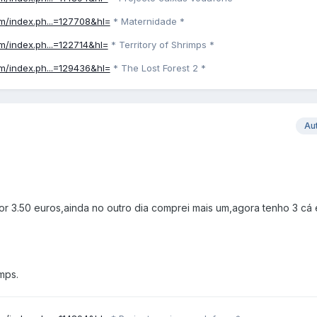
um/index.ph...=127708&hl=
* Maternidade *
um/index.ph...=122714&hl=
* Territory of Shrimps *
um/index.ph...=129436&hl=
* The Lost Forest 2 *
Au
or 3.50 euros,ainda no outro dia comprei mais um,agora tenho 3 cá
mps.