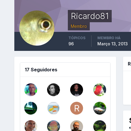
Ricardo81
Membro
TÓPICOS
MEMBRO HÁ
96
Março 13, 2013
R
17 Seguidores