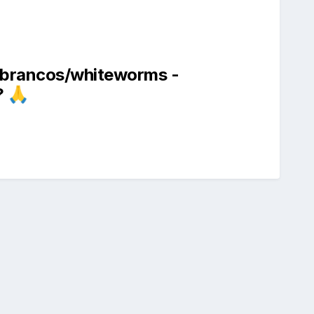
s brancos/whiteworms -
?
🙏