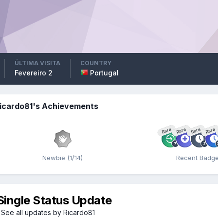
ÚLTIMA VISITA
COUNTRY
Fevereiro 2
Portugal
icardo81's Achievements
Rare
Rare
Rare
Rare
Newbie (1/14)
Recent Badg
Single Status Update
See all updates by Ricardo81