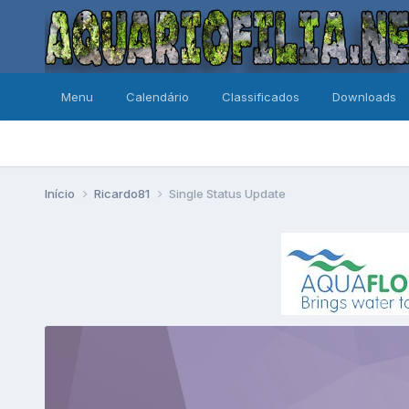
Menu
Calendário
Classificados
Downloads
Início
Ricardo81
Single Status Update