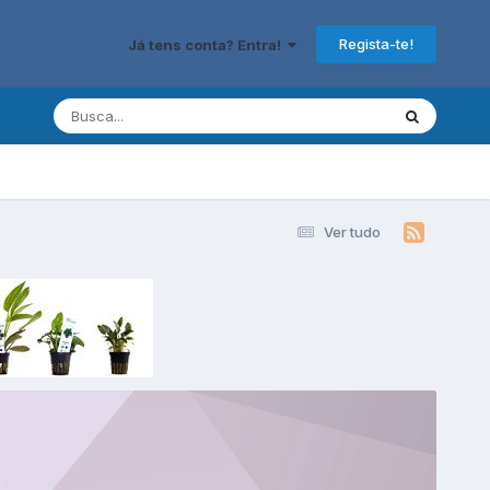
Regista-te!
Já tens conta? Entra!
Ver tudo