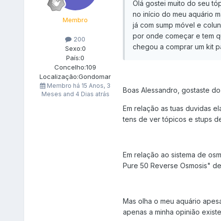
Olá gostei muito do seu tó
no início do meu aquário 
Membro
já com sump móvel e colun
por onde começar e tem qu
200
chegou a comprar um kit 
Sexo:
0
País:
0
Concelho:
109
Localização:
Gondomar
Membro há
15 Anos, 3
Boas Alessandro, gostaste do 
Meses and 4 Dias atrás
Em relação as tuas duvidas el
tens de ver tópicos e stups d
Em relação ao sistema de osm
Pure 50 Reverse Osmosis" dep
Mas olha o meu aquário apesar
apenas a minha opinião existe