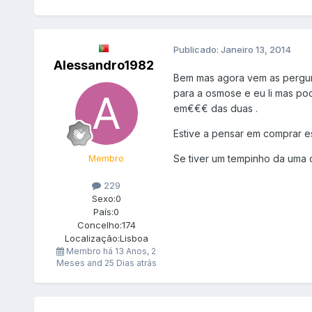
Publicado:
Janeiro 13, 2014
Alessandro1982
Bem mas agora vem as pergun
para a osmose e eu li mas pod
em€€€ das duas .
Estive a pensar em comprar 
Membro
Se tiver um tempinho da uma o
229
Sexo:
0
País:
0
Concelho:
174
Localização:
Lisboa
Membro há
13 Anos, 2
Meses and 25 Dias atrás