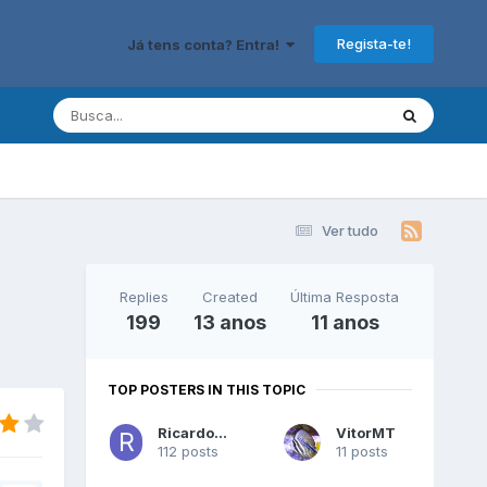
Regista-te!
Já tens conta? Entra!
Ver tudo
Replies
Created
Última Resposta
199
13 anos
11 anos
TOP POSTERS IN THIS TOPIC
RicardoMaia
VitorMT
112 posts
11 posts