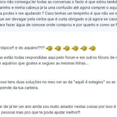
pico não consegui ler todas as conversas o facto é que estou tamb
marinho e minha cabeça já ta uma confusão até agora comprei o aqu
a podes ir me ajudando ? Caso tenhas um tempinho é que não sei 
e ser devagar pela verba que é curta obrigado e já agora se caso
para fazer água de osmose onde comprou e por quanto e como se f
tópico!!! e do aquário????
as estão todas respondidas aqui pelo forum e em outros fóruns de re
e aquários que gostes e segues as mesmas linhas....
ose tens duas soluções no meu ver as da "aquili 4 estagios" ou as 
ende da tua carteira.
 de já ter um ano ainda sou muito amador nestas coisas por isso é
 pessoal mais pro que te pode ajudar melhor!!!