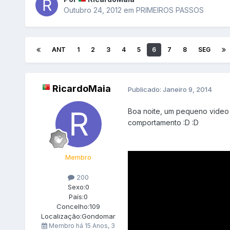
Outubro 24, 2012
em
PRIMEIROS PASSOS
ANT
1
2
3
4
5
6
7
8
SEG
RicardoMaia
Publicado:
Janeiro 9, 2014
Boa noite, um pequeno video 
comportamento :D :D
Membro
200
Sexo:
0
País:
0
Concelho:
109
Localização:
Gondomar
Membro há
15 Anos, 3