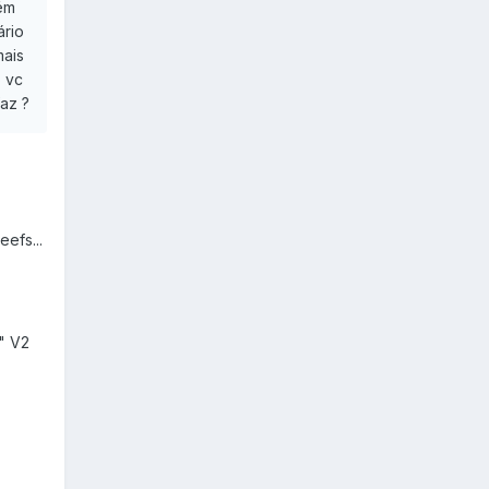
ém
ário
mais
 vc
az ?
efs...
" V2