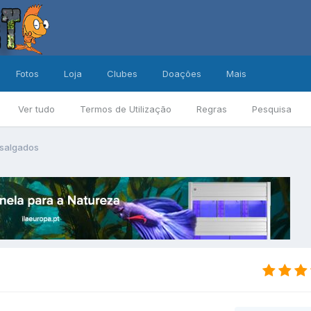
Fotos
Loja
Clubes
Doações
Mais
Ver tudo
Termos de Utilização
Regras
Pesquisa
 salgados