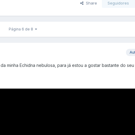
Share
Seguidores
Página 6 de 8
Au
da minha Echidna nebulosa, para já estou a gostar bastante do seu