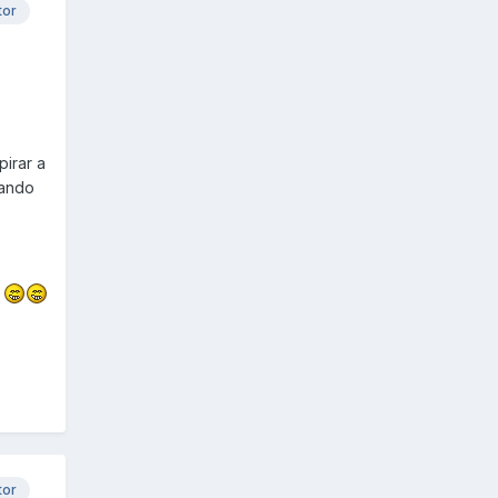
tor
irar a
gando
m
tor