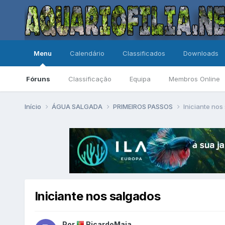
Menu
Calendário
Classificados
Downloads
Fóruns
Classificação
Equipa
Membros Online
Início
ÁGUA SALGADA
PRIMEIROS PASSOS
Iniciante nos
Iniciante nos salgados
Por
RicardoMaia