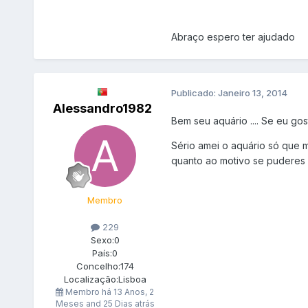
Abraço espero ter ajudado
Publicado:
Janeiro 13, 2014
Alessandro1982
Bem seu aquário .... Se eu gost
Sério amei o aquário só que 
quanto ao motivo se puderes 
Membro
229
Sexo:
0
País:
0
Concelho:
174
Localização:
Lisboa
Membro há
13 Anos, 2
Meses and 25 Dias atrás