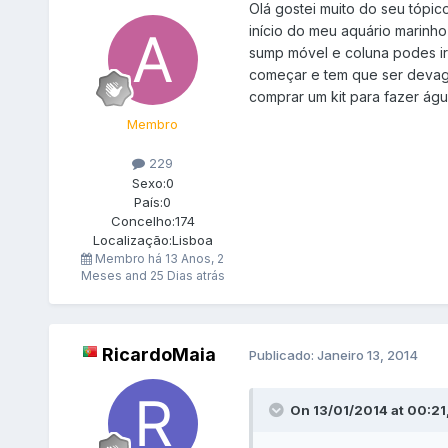
Olá gostei muito do seu tópi
início do meu aquário marinh
sump móvel e coluna podes ir
começar e tem que ser devaga
comprar um kit para fazer á
Membro
229
Sexo:
0
País:
0
Concelho:
174
Localização:
Lisboa
Membro há
13 Anos, 2
Meses and 25 Dias atrás
RicardoMaia
Publicado:
Janeiro 13, 2014
On 13/01/2014 at 00:21