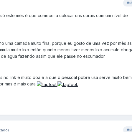
Au
o só este mês é que comecei a colocar uns corais com um nível de
nho uma camada muito fina, porque eu gosto de uma vez por mês asp
umula muito lixo então quanto menos tiver menos lixo acumulo obri
na de agua fazendo assim que ele passe no escumador.
ns no link é muito boa é a que o pessoal pobre usa serve muito be
hor mas é mais cara
tado)
Au