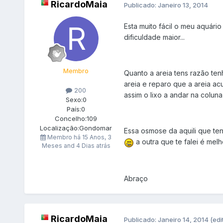
RicardoMaia
Publicado:
Janeiro 13, 2014
Esta muito fácil o meu aquári
dificuldade maior...
Membro
Quanto a areia tens razão te
areia e reparo que a areia ac
200
assim o lixo a andar na colu
Sexo:
0
País:
0
Concelho:
109
Localização:
Gondomar
Essa osmose da aquili que te
Membro há
15 Anos, 3
a outra que te falei é mel
Meses and 4 Dias atrás
Abraço
RicardoMaia
Publicado:
Janeiro 14, 2014
(edi