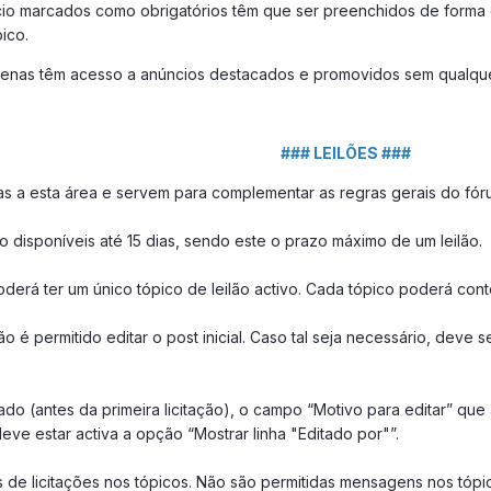
io marcados como obrigatórios têm que ser preenchidos de forma
ico.
enas têm acesso a anúncios destacados e promovidos sem qualque
### LEILÕES ###
s a esta área e servem para complementar as regras gerais do fóru
ão disponíveis até 15 dias, sendo este o prazo máximo de um leilão.
erá ter um único tópico de leilão activo. Cada tópico poderá conter
não é permitido editar o post inicial. Caso tal seja necessário, dev
ditado (antes da primeira licitação), o campo “Motivo para editar” 
e estar activa a opção “Mostrar linha "Editado por"”.
s de licitações nos tópicos. Não são permitidas mensagens nos tóp