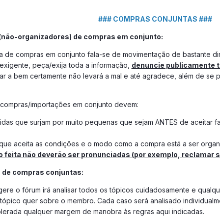
go “a)”: XXX€ (obrigatório)
### COMPRAS CONJUNTAS ###
 o artigo “a)” de: XXX€ (obrigatório)
para o artigo “a)”: XXX€ (opcional)
 (não-organizadores) de compras em conjunto:
la de compras em conjunto fala-se de movimentação de bastante di
o “b)”:
xigente, peça/exija toda a informação,
denuncie publicamente t
o artigo “b)” de:
ar a bem certamente não levará a mal e até agradece, além de se p
para o artigo “b)”: XXX€ (opcional)
para o conjunto (todos os artigos): XXX€ (opcional)
 compras/importações em conjunto devem:
vidas que surjam por muito pequenas que sejam ANTES de aceitar fa
ilão:
(
obrigatório
)
a 'meia noite' ou 'zero horas', sugerimos a não utilização de 00h0
r que aceita as condições e o modo como a compra está a ser orga
o feita não deverão ser pronunciadas (por exemplo, reclamar 
rigatório
)
s caso existam. Qualquer outra situação deve ser indicado apenas “
s de compras conjuntas:
m fotos no Fórum, ler esta
FAQ
)
re o fórum irá analisar todos os tópicos cuidadosamente e qualque
(
opcional
)
 tópico quer sobre o membro. Cada caso será analisado individualm
tolerada qualquer margem de manobra às regras aqui indicadas.
ários:
(
opcional
)