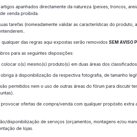
 artigos apanhados directamente da natureza (peixes, troncos, areia
de venda proibida.
as tarefas (nomeadamente validar as características do produto, a
entenderem..
 qualquer das regras aqui expostas serão removidos
SEM AVISO 
ros para as seguintes disposições:
 colocar o(s) mesmo(s) produto(s) em duas áreas dos classificados
 obriga à disponibilização da respectiva fotografia, de tamanho legí
 são permitidos nem o uso de outras áreas do fórum para discutir te
untas).
 provocar ofertas de compra/venda com qualquer propósito extra ao
ação/disponibilização de serviços (orçamentos, montagens e/ou man
ntação de lojas.