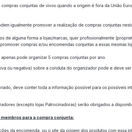
de compras conjuntas de vivos quando a origem é fora da União Eur
odem igualmente promover a realização de compras conjuntas nesta
os de alguma forma a lojas/marcas, quer profissionalmente (proprietá
de promover compras e/ou encomendas conjuntas a essas mesmas lo
 apenas pode organizar 5 compras conjuntas por ano.
itiva ou negativa) sobre a conduta do organizador pode e deve s
iado, deve conter toda a informação possível para os possíveis int
zadores (excepto lojas Patrocinadoras) serão obrigados a disponibi
e membros para a compra conjunta:
ições da encomenda, ou o site da origem dos produtos com essa i