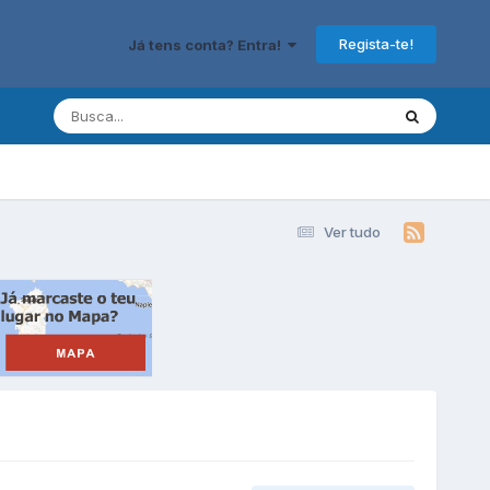
Regista-te!
Já tens conta? Entra!
Ver tudo