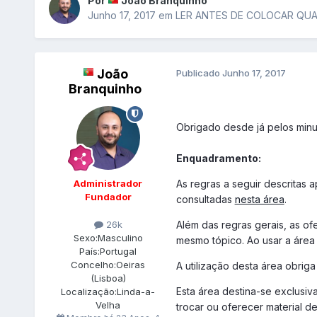
Por
João Branquinho
Junho 17, 2017
em
LER ANTES DE COLOCAR QU
João
Publicado
Junho 17, 2017
Branquinho
Obrigado desde já pelos minu
Enquadramento:
Administrador
As regras a seguir descritas 
Fundador
consultadas
nesta área
.
Além das regras gerais, as of
26k
Sexo:
Masculino
mesmo tópico. Ao usar a área 
País:
Portugal
Concelho:
Oeiras
A utilização desta área obrig
(Lisboa)
Esta área destina-se exclusi
Localização:
Linda-a-
Velha
trocar ou oferecer material d