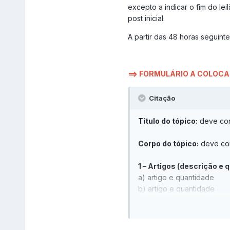
excepto a indicar o fim do le
post inicial.
A partir das 48 horas seguint
==> FORMULÁRIO A COLOCA
Citação
Título do tópico:
deve con
Corpo do tópico:
deve con
1 – Artigos (descrição e 
a) artigo e quantidade
b) artigo e quantidade
c) …
2 – Dados do leilão: