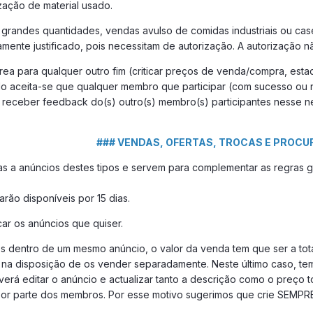
ização de material usado.
o, grandes quantidades, vendas avulso de comidas industriais ou ca
nte justificado, pois necessitam de autorização. A autorização nã
área para qualquer outro fim (criticar preços de venda/compra, est
do aceita-se que qualquer membro que participar (com sucesso ou
eceber feedback do(s) outro(s) membro(s) participantes nesse ne
### VENDAS, OFERTAS, TROCAS E PROCU
s a anúncios destes tipos e servem para complementar as regras ge
carão disponíveis por 15 dias.
r os anúncios que quiser.
gos dentro de um mesmo anúncio, o valor da venda tem que ser a tot
r na disposição de os vender separadamente. Neste último caso, tem
erá editar o anúncio e actualizar tanto a descrição como o preço to
 parte dos membros. Por esse motivo sugerimos que crie SEMP