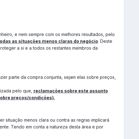
nheiro, e nem sempre com os melhores resultados, pelo
odas as situações menos claras do negócio
. Deste
roteger a si e a todos os restantes membros da
zer parte da compra conjunta, sejam elas sobre preços,
0, mas sim 23h59 ou 00h01 do dia XX.
nizada pelo que,
reclamações sobre este assunto
sobre preços/condições).
Não tenho”.
r situação menos clara ou contra as regras implicará
ente. Tendo em conta a natureza desta área e por