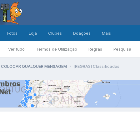
Fotos
Loja
Clubes
Doações
Mais
Ver tudo
Termos de Utilização
Regras
Pesquisa
DE COLOCAR QUALQUER MENSAGEM
[REGRAS] Classificados