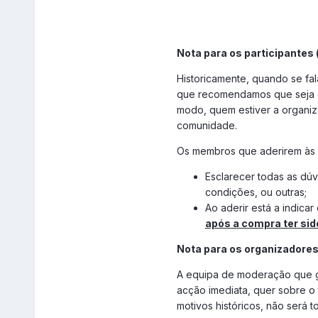
a)
- base de licitação do arti
- Incrementos mínimos para
- valor de venda imediata 
Nota para os participantes
b)
Historicamente, quando se fa
- base de licitação do artig
que recomendamos que seja e
- Incrementos mínimos para 
modo, quem estiver a organiz
- valor de venda imediata 
comunidade.
c)…
- Valor de venda imediata 
Os membros que aderirem às
Esclarecer todas as dú
3 – Data e hora final do Le
condições, ou outras;
Nota: No caso específico d
Ao aderir está a indica
após a compra ter sid
4 – Fotos dos artigos:
(
ob
É obrigatório colocar foto
Nota para os organizadore
(para saber como se coloca
A equipa de moderação que ge
5 – Modo de pagamento:
acção imediata, quer sobre o
motivos históricos, não será 
6 – Observações/Coment