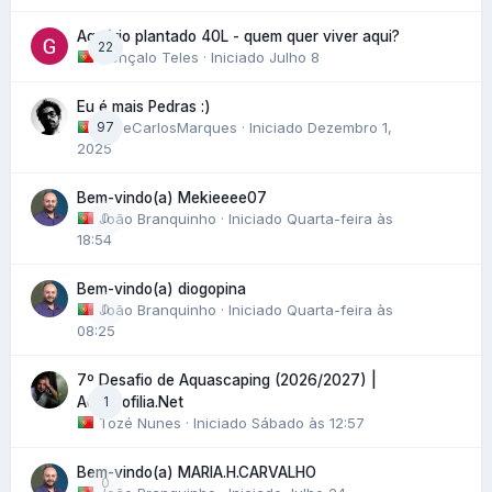
Aquário plantado 40L - quem quer viver aqui?
22
Gonçalo Teles
· Iniciado
Julho 8
Eu é mais Pedras :)
97
JoseCarlosMarques
· Iniciado
Dezembro 1,
2025
Bem-vindo(a) Mekieeee07
João Branquinho
0
· Iniciado
Quarta-feira às
18:54
Bem-vindo(a) diogopina
João Branquinho
0
· Iniciado
Quarta-feira às
08:25
7º Desafio de Aquascaping (2026/2027) |
1
Aquariofilia.Net
Tozé Nunes
· Iniciado
Sábado às 12:57
Bem-vindo(a) MARIA.H.CARVALHO
0