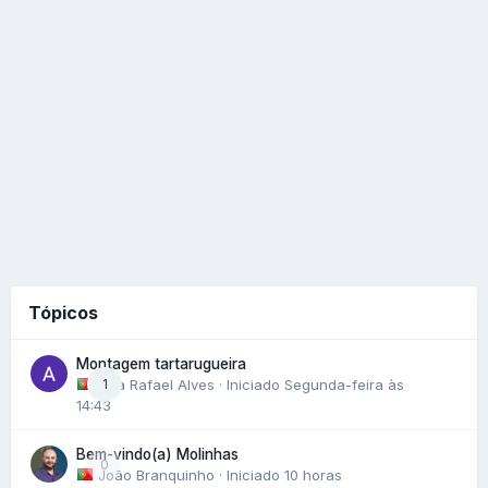
Tópicos
Montagem tartarugueira
Ana Rafael Alves
1
· Iniciado
Segunda-feira às
14:43
Bem-vindo(a) Molinhas
0
João Branquinho
· Iniciado
10 horas