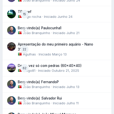
João Branquinho
· Iniciado
Julho 24
TR_Reef
15
tiago rocha
· Iniciado
Junho 24
Bem-vindo(a) Paulocunha1
0
João Branquinho
· Iniciado
Julho 21
Apresentação do meu primeiro aquário - Nano
22
31L
Agulhas
· Iniciado
Março 13
Desta vez só com pedras (60x40x40)
62
Diogo81
· Iniciado
Outubro 21, 2025
Bem-vindo(a) FernandoP
0
João Branquinho
· Iniciado
Julho 13
Bem-vindo(a) Salvador Rui
0
João Branquinho
· Iniciado
Julho 11