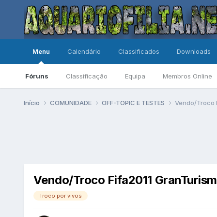
Menu
Calendário
Classificados
Downloads
Fóruns
Classificação
Equipa
Membros Online
Início
COMUNIDADE
OFF-TOPIC E TESTES
Vendo/Troco 
Vendo/Troco Fifa2011 GranTurism
Troco por vivos