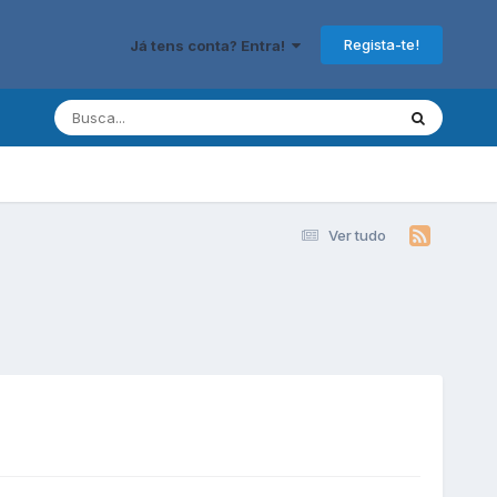
Regista-te!
Já tens conta? Entra!
Ver tudo