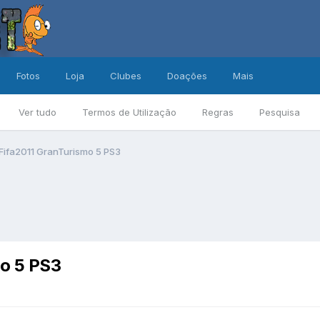
Fotos
Loja
Clubes
Doações
Mais
Ver tudo
Termos de Utilização
Regras
Pesquisa
Fifa2011 GranTurismo 5 PS3
o 5 PS3