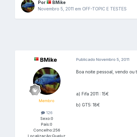
Por
BMike
Novembro 5, 2011
em
OFF-TOPIC E TESTES
BMike
Publicado
Novembro 5, 2011
Boa noite pessoal, vendo ou t
a) Fifa 2011 : 15€
Membro
b) GT5: 18€
126
Sexo:
0
País:
0
Concelho:
256
Localização:
Queluz