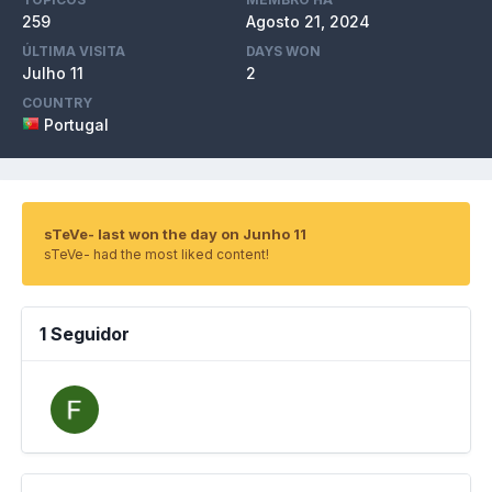
259
Agosto 21, 2024
ÚLTIMA VISITA
DAYS WON
Julho 11
2
COUNTRY
Portugal
sTeVe- last won the day on Junho 11
sTeVe- had the most liked content!
1 Seguidor