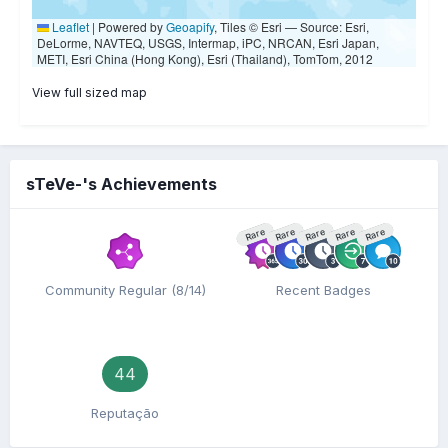
View full sized map
sTeVe-'s Achievements
Rare
Rare
Rare
Rare
Rare
Community Regular (8/14)
Recent Badges
44
Reputação