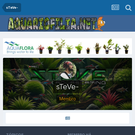
sTeVe-
sTeVe-
Membro
TÓPICOS
MEMBRO HÁ