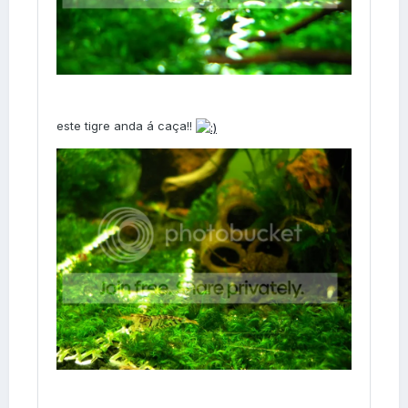
este tigre anda á caça!!