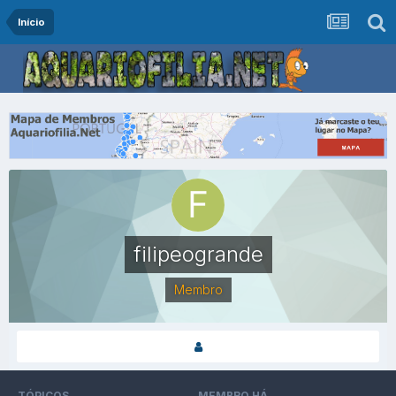
Início
filipeogrande
Membro
TÓPICOS
MEMBRO HÁ