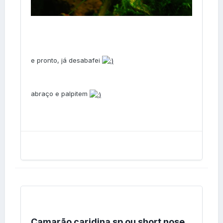
e pronto, já desabafei
abraço e palpitem
Camarão caridina sp ou short nose