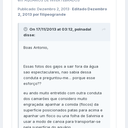
Publicado:
Dezembro 2, 2013
·
Editado
Dezembro
2, 2013
por filipeogrande
On 17/11/2013 at 03:12, polnadal
disse:
Boas Antonio,
Essas fotos dos gajos a sair fora da água
sao espectaculares, nao sabia dessa
conduta e preguntou-me… porque esse
esforço??
eu ando muito entretido com outra conduta
dos camarões que considero muito
engraçada: apanhar a comida (flocos) da
superficie posicionados patas para acima e
apanhar um floco ou una folha de Salvinia e
usar a modo de canoa para transportar-se
pela superfície do aquário.