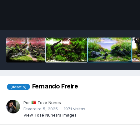
Image Tools
Fernando Freire
[desafio]
Por
Tozé Nunes
Fevereiro 5, 2025
1971 visitas
View Tozé Nunes's images