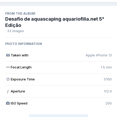
FROM THE ALBUM:
Desafio de aquascaping aquariofilia.net 5°
Edição
· 33 images
PHOTO INFORMATION
Taken with
Apple iPhone 13
Focal Length
1.5 mm
Exposure Time
1/100
Aperture
f/2.4
f
ISO Speed
200