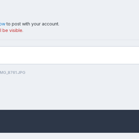
now
to post with your account.
 be visible.
IMG_8761.JPG