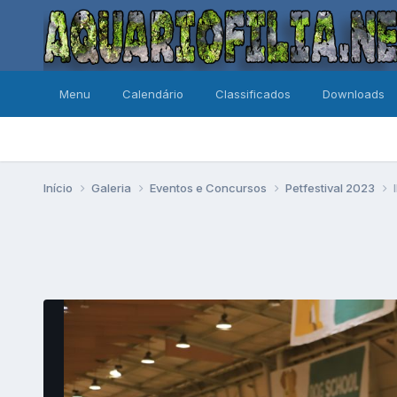
Menu
Calendário
Classificados
Downloads
Início
Galeria
Eventos e Concursos
Petfestival 2023