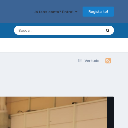
Regista-te!
Já tens conta? Entra!
Ver tudo