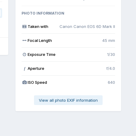
PHOTO INFORMATION
Taken with
Canon Canon EOS 6D Mark II
Focal Length
45 mm
Exposure Time
1/30
Aperture
f/4.0
f
ISO Speed
640
View all photo EXIF information