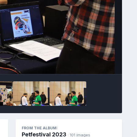
Image Tools
FROM THE ALBUM:
Petfestival 2023
· 101 images