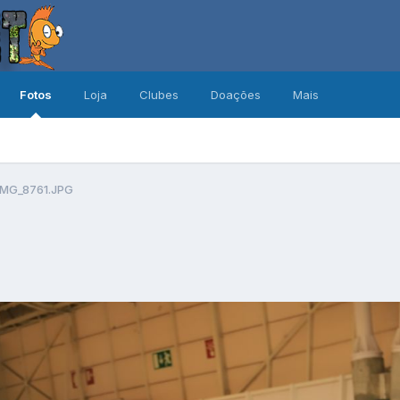
Fotos
Loja
Clubes
Doações
Mais
IMG_8761.JPG