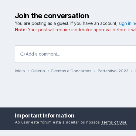
Join the conversation
You are posting as a guest. If you have an account,
sign in 
Note:
Your post will require moderator approval before it will
Add a comment...
Início
Galeria
Eventos e Concursos
Petfestival 2023
Important Information
Ao usar este fórum está a aceitar os nossos
Terms of Use
.