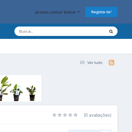
Regista-te!
Já tens conta? Entra!
Ver tudo
(0 avaliações)