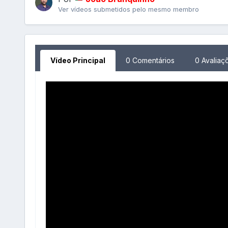
Ver vídeos submetidos pelo mesmo membro
Vídeo Principal
0 Comentários
0 Avaliaç