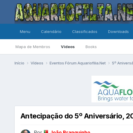
Menu
Calendário
Classificados
Downloads
Mapa de Membros
Vídeos
Books
Início
Vídeos
Eventos Fórum Aquariofilia.Net
5º Anivers
Antecipação do 5º Aniversário, 
Por
João Branquinho