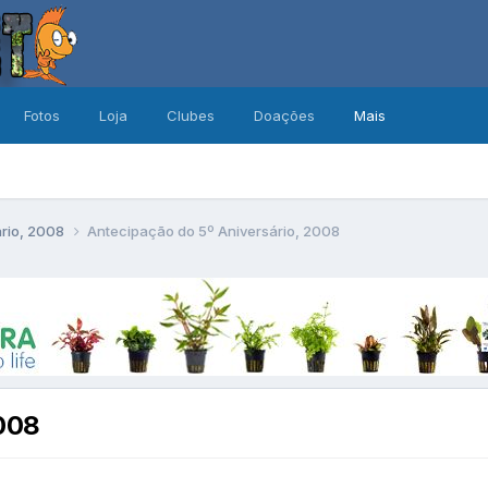
Fotos
Loja
Clubes
Doações
Mais
ário, 2008
Antecipação do 5º Aniversário, 2008
2008