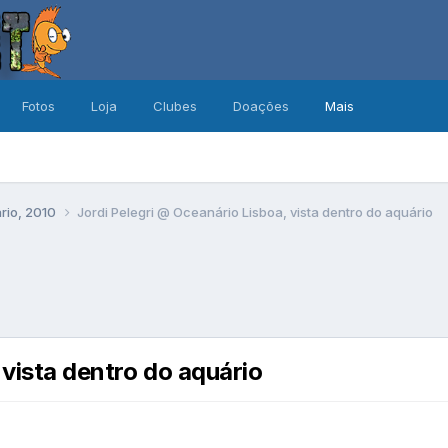
Fotos
Loja
Clubes
Doações
Mais
ário, 2010
Jordi Pelegri @ Oceanário Lisboa, vista dentro do aquário
 vista dentro do aquário