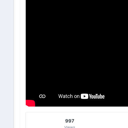
997
Views