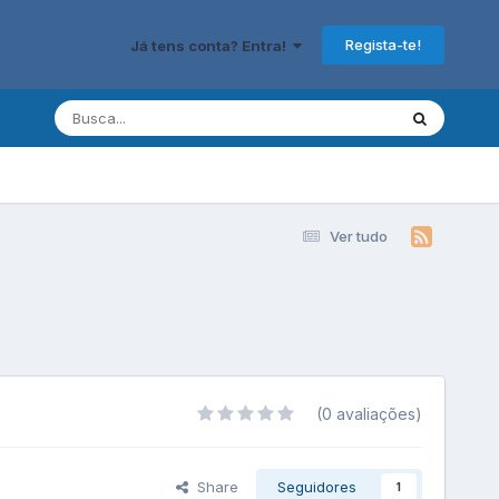
Regista-te!
Já tens conta? Entra!
Ver tudo
(0 avaliações)
Share
Seguidores
1