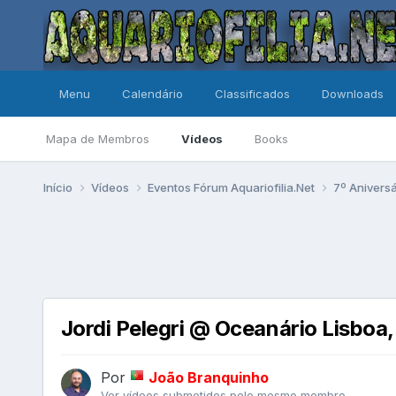
Menu
Calendário
Classificados
Downloads
Mapa de Membros
Vídeos
Books
Início
Vídeos
Eventos Fórum Aquariofilia.Net
7º Anivers
Jordi Pelegri @ Oceanário Lisboa,
Por
João Branquinho
Ver vídeos submetidos pelo mesmo membro