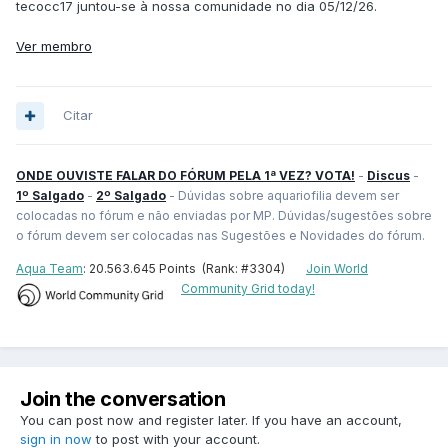
tecocc17 juntou-se à nossa comunidade no dia 05/12/26.
Ver membro
Citar
ONDE OUVISTE FALAR DO FÓRUM PELA 1ª VEZ? VOTA!
-
Discus
-
1º Salgado
-
2º Salgado
- Dúvidas sobre aquariofilia devem ser
colocadas no fórum e não enviadas por MP. Dúvidas/sugestões sobre
o fórum devem ser colocadas nas Sugestões e Novidades do fórum.
Aqua Team
: 20.563.645 Points (Rank: #3304)
Join World
Community Grid today!
Join the conversation
You can post now and register later. If you have an account,
sign in now
to post with your account.