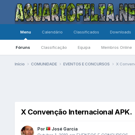
Menu
Calendário
Classificados
Downloads
Fóruns
Classificação
Equipa
Membros Online
Início
COMUNIDADE
EVENTOS E CONCURSOS
X Convenç
X Convenção Internacional APK.
Por
José Garcia