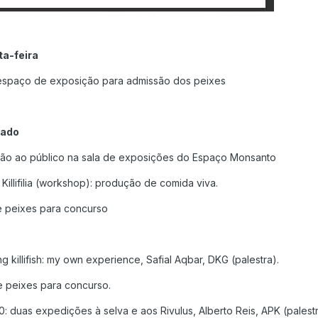
ta-feira
 espaço de exposição para admissão dos peixes
bado
ção ao público na sala de exposições do Espaço Monsanto
à Killifilia (workshop): produção de comida viva.
de peixes para concurso
 killifish: my own experience, Safial Aqbar, DKG (palestra).
de peixes para concurso.
: duas expedições à selva e aos Rivulus, Alberto Reis, APK (palest