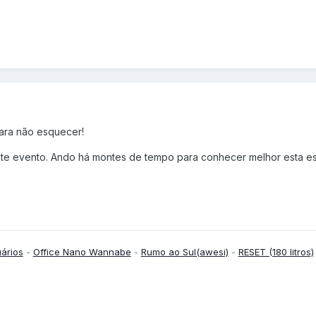
ara não esquecer!
te evento. Ando há montes de tempo para conhecer melhor esta es
uários
-
Office Nano Wannabe
-
Rumo ao Sul(awesi)
-
RESET (180 litros)