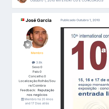
Outubro 1, 2010
em
EVENTOS E CONCURSOS
José Garcia
Publicado
Outubro 1, 2010
Membro
3.8k
Sexo:
0
País:
0
Concelho:
0
Localização:
Rolhão/Sou
re/Coimbra
Feedback:
Reputação
nos negócios
Membro há
20 Anos
and 17 Dias atrás