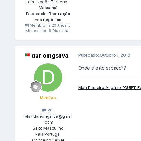
Localização:
Tercena -
Massamá
Feedback:
Reputação
nos negócios
Membro há
20 Anos, 5
Meses and 18 Dias atrás
dariomgsilva
Publicado:
Outubro 1, 2010
Onde é este espaço??
Meu Primeiro Aquário "QUIET EV
Membro
261
Mail:
dariomgsilva@gmai
l.com
Sexo:
Masculino
País:
Portugal
Concelho:
Seixal