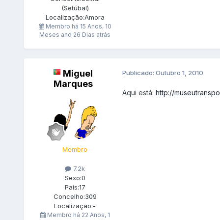
(Setúbal)
Localização:
Amora
Membro há
15 Anos, 10
Meses and 26 Dias atrás
Miguel
Publicado:
Outubro 1, 2010
Marques
Aqui está:
http://museutranspo
Membro
7.2k
Sexo:
0
País:
17
Concelho:
309
Localização:
-
Membro há
22 Anos, 1