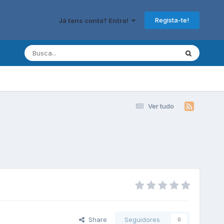
Regista-te!
Já tens conta? Entra!
Ver tudo
Share
Seguidores
0