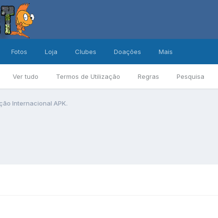
Fotos
Loja
Clubes
Doações
Mais
Ver tudo
Termos de Utilização
Regras
Pesquisa
ão Internacional APK.