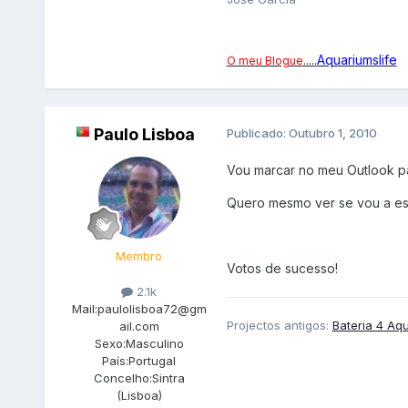
Aquariumslife
.....
O meu Blogue
Paulo Lisboa
Publicado:
Outubro 1, 2010
Vou marcar no meu Outlook p
Quero mesmo ver se vou a es
Membro
Votos de sucesso!
2.1k
Mail:
paulolisboa72@gm
Projectos antigos:
Bateria 4 Aq
ail.com
Sexo:
Masculino
País:
Portugal
Concelho:
Sintra
(Lisboa)