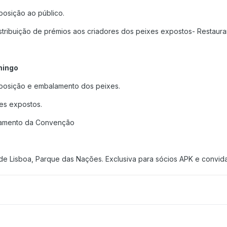
posição ao público.
stribuição de prémios aos criadores dos peixes expostos- Restauran
mingo
posição e embalamento dos peixes.
res expostos.
ramento da Convenção
o de Lisboa, Parque das Nações. Exclusiva para sócios APK e convi