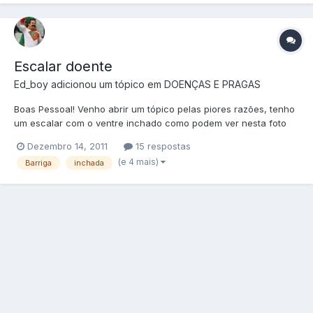
Escalar doente
Ed_boy
adicionou um tópico em
DOENÇAS E PRAGAS
Boas Pessoal! Venho abrir um tópico pelas piores razões, tenho
um escalar com o ventre inchado como podem ver nesta foto
exemplificativa(não consigo tirar-lhe fotos): Hidropsia? Espero
Dezembro 14, 2011
15 respostas
que não! Como posso tratar isto? É contagiosa?
(e 4 mais)
Barriga
inchada