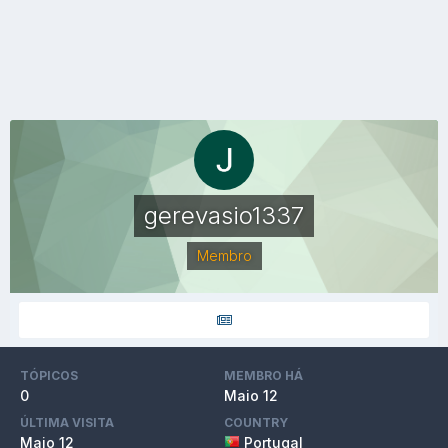
gerevasio1337
Membro
TÓPICOS
MEMBRO HÁ
0
Maio 12
ÚLTIMA VISITA
COUNTRY
Maio 12
Portugal