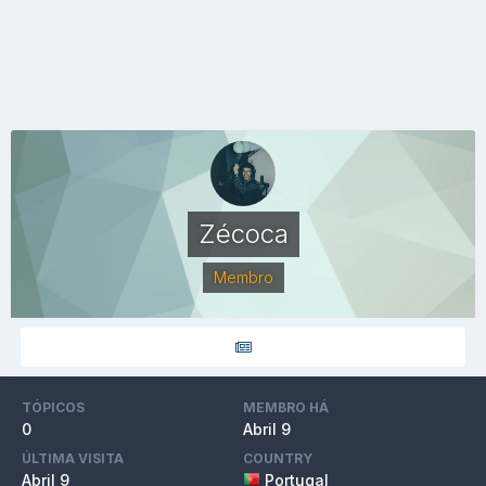
Zécoca
Membro
TÓPICOS
MEMBRO HÁ
0
Abril 9
ÚLTIMA VISITA
COUNTRY
Abril 9
Portugal