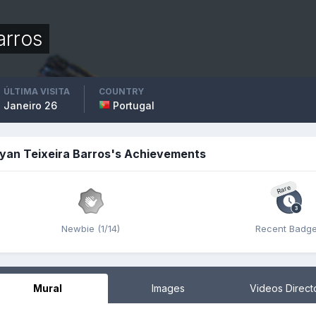
arros
ÚLTIMA VISITA
COUNTRY
Janeiro 26
Portugal
yan Teixeira Barros's Achievements
Rare
Newbie (1/14)
Recent Badg
Mural
Images
Videos Direct