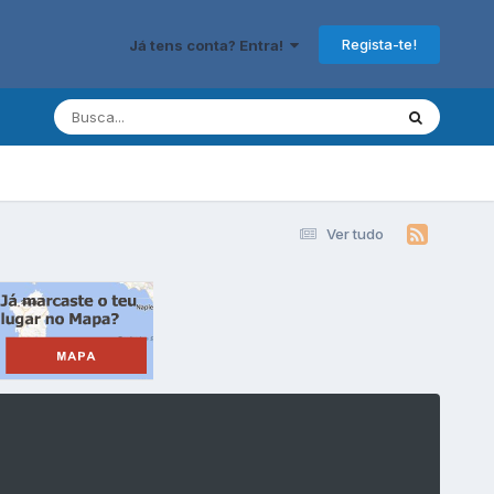
Regista-te!
Já tens conta? Entra!
Ver tudo