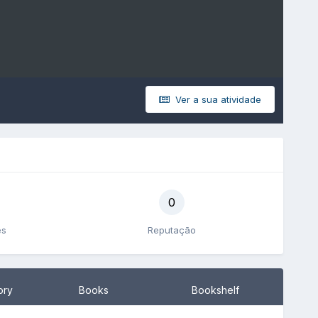
Ver a sua atividade
0
es
Reputação
ory
Books
Bookshelf