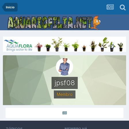
Início
jpsf08
Membro
TÓPICOS
MEMBRO HÁ