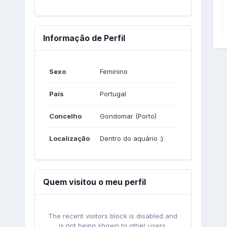
Informação de Perfil
Sexo
Feminino
País
Portugal
Concelho
Gondomar (Porto)
Localização
Dentro do aquário :)
Quem visitou o meu perfil
The recent visitors block is disabled and
is not being shown to other users.