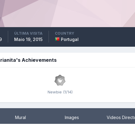
ÚLTIMA VISITA
COUNTRY
9
Maio 19, 2015
Portugal
rianita's Achievements
Newbie (1/14)
Mural
Images
Videos Direct