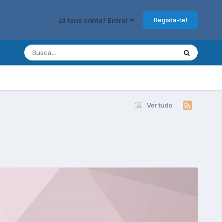
Regista-te!
Já tens conta? Entra!
Ver tudo