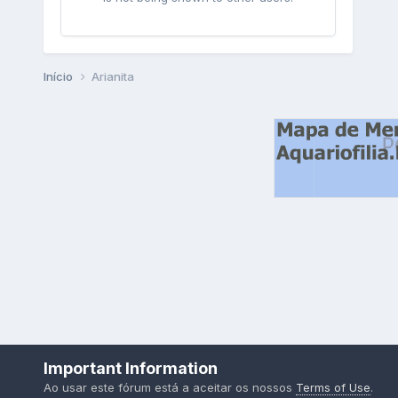
Início
Arianita
Important Information
Ao usar este fórum está a aceitar os nossos
Terms of Use
.