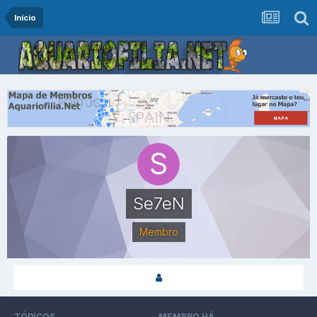
Início
Se7eN
Membro
TÓPICOS
MEMBRO HÁ