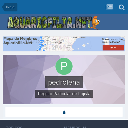
Início
pedrolena
Registo Particular de Lojista
TÓPICOS
MEMBRO HÁ