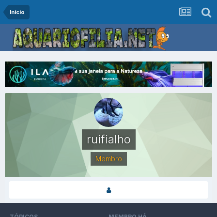
Início
ruifialho
Membro
TÓPICOS
MEMBRO HÁ