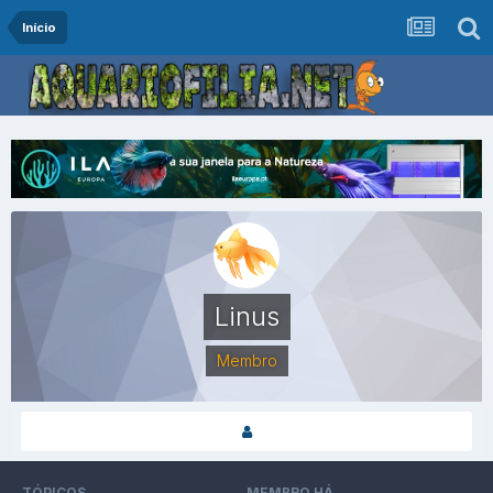
Início
Linus
Membro
TÓPICOS
MEMBRO HÁ