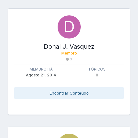
Donal J. Vasquez
Membro
0
MEMBRO HÁ
TÓPICOS
Agosto 21, 2014
0
Encontrar Conteúdo