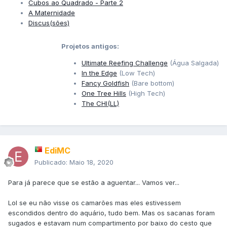
Cubos ao Quadrado - Parte 2
A Maternidade
Discus(sões)
Projetos antigos:
Ultimate Reefing Challenge
(Água Salgada)
In the Edge
(Low Tech)
Fancy Goldfish
(Bare bottom)
One Tree Hills
(High Tech)
The CHI(LL)
EdiMC
Publicado:
Maio 18, 2020
Para já parece que se estão a aguentar... Vamos ver...
Lol se eu não visse os camarões mas eles estivessem
escondidos dentro do aquário, tudo bem. Mas os sacanas foram
sugados e estavam num compartimento por baixo do cesto que