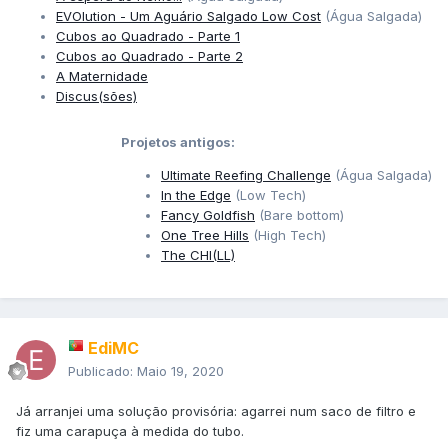
EVOlution - Um Aguário Salgado Low Cost
(Água Salgada)
Cubos ao Quadrado - Parte 1
Cubos ao Quadrado - Parte 2
A Maternidade
Discus(sões)
Projetos antigos:
Ultimate Reefing Challenge
(Água Salgada)
In the Edge
(Low Tech)
Fancy Goldfish
(Bare bottom)
One Tree Hills
(High Tech)
The CHI(LL)
EdiMC
Publicado:
Maio 19, 2020
Já arranjei uma solução provisória: agarrei num saco de filtro e
fiz uma carapuça à medida do tubo.