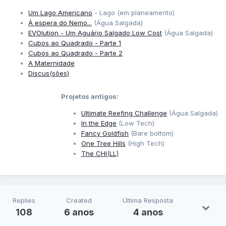
Um Lago Americano
- Lago (em planeamento)
À espera do Nemo...
(Água Salgada)
EVOlution - Um Aguário Salgado Low Cost
(Água Salgada)
Cubos ao Quadrado - Parte 1
Cubos ao Quadrado - Parte 2
A Maternidade
Discus(sões)
Projetos antigos:
Ultimate Reefing Challenge
(Água Salgada)
In the Edge
(Low Tech)
Fancy Goldfish
(Bare bottom)
One Tree Hills
(High Tech)
The CHI(LL)
Replies
Created
Última Resposta
108
6 anos
4 anos