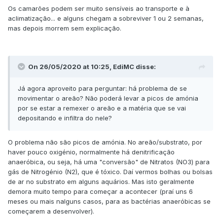
Os camarões podem ser muito sensíveis ao transporte e à
aclimatização... e alguns chegam a sobreviver 1 ou 2 semanas,
mas depois morrem sem explicação.
On 26/05/2020 at 10:25,
EdiMC
disse:
Já agora aproveito para perguntar: há problema de se
movimentar o areão? Não poderá levar a picos de amónia
por se estar a remexer o areão e a matéria que se vai
depositando e infiltra do nele?
O problema não são picos de amónia. No areão/substrato, por
haver pouco oxigénio, normalmente há denitrificação
anaeróbica, ou seja, há uma "conversão" de Nitratos (NO3) para
gás de Nitrogénio (N2), que é tóxico. Daí vermos bolhas ou bolsas
de ar no substrato em alguns aquários. Mas isto geralmente
demora muito tempo para começar a acontecer (praí uns 6
meses ou mais nalguns casos, para as bactérias anaeróbicas se
começarem a desenvolver).