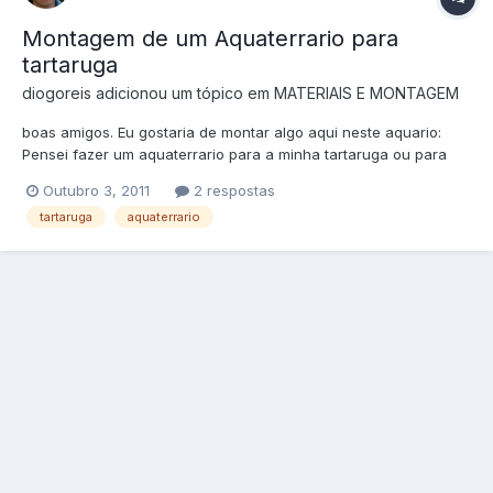
Montagem de um Aquaterrario para
tartaruga
diogoreis
adicionou um tópico em
MATERIAIS E MONTAGEM
boas amigos. Eu gostaria de montar algo aqui neste aquario:
Pensei fazer um aquaterrario para a minha tartaruga ou para
outras que possa comprar, pois a minha ja é um pouco grandita,
Outubro 3, 2011
2 respostas
mas nao quero fazer nada pensando nela.... Este aquario tem
tartaruga
aquaterrario
por volta de 2m x 25cm x 29cm altura....