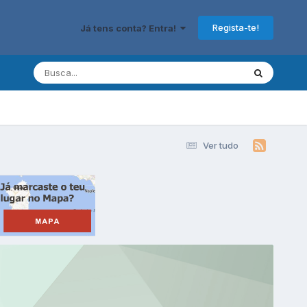
Regista-te!
Já tens conta? Entra!
Ver tudo