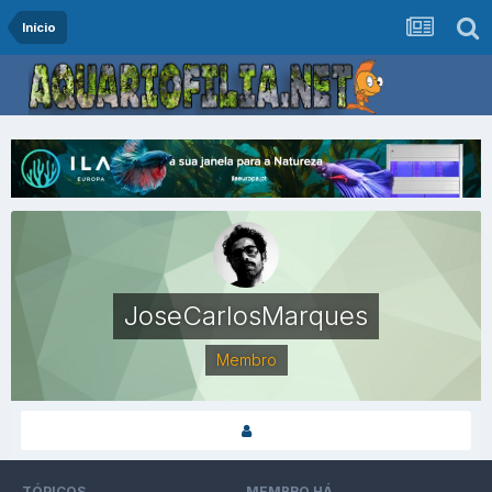
Início
JoseCarlosMarques
Membro
TÓPICOS
MEMBRO HÁ