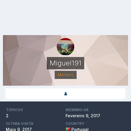
Miguel191
Membro
TÓPICOS
MEMBRO HÁ
2
Fevereiro 9, 2017
ÚLTIMA VISITA
COUNTRY
Maio 9, 2017
Portugal