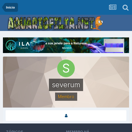
Início
severum
Membro
TÓPICOS
MEMBRO HÁ